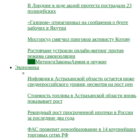
В Лондоне в ходе акций протеста пострадали 23
полицейских
«Газпром» отреагировал на сообщения о бунте
рабочих в Якутии
Мосгорсуд смягчил приговор активисту Котову
Ростовчане устроили онлайн-митинг против
режима самоизоляции
Все
Митинги
Законы
Армия и оружие
Экономика
Инфляция в Астраханской области остается ниже
среднероссийского уровня, несмотря на рост цен
Стоимость топлива в Астраханской области вновь
показывает рост
Рекордный рост просроченной ипотеки в России
за последние два года
ФАС проверит ценообразование в 14 крупнейших
торговых сетях РФ