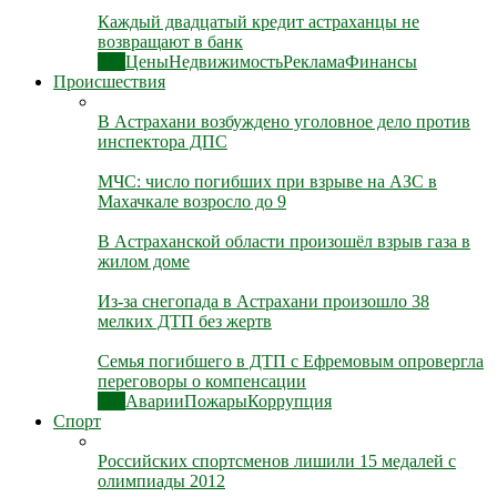
Каждый двадцатый кредит астраханцы не
возвращают в банк
Все
Цены
Недвижимость
Реклама
Финансы
Происшествия
В Астрахани возбуждено уголовное дело против
инспектора ДПС
МЧС: число погибших при взрыве на АЗС в
Махачкале возросло до 9
В Астраханской области произошёл взрыв газа в
жилом доме
Из-за снегопада в Астрахани произошло 38
мелких ДТП без жертв
Семья погибшего в ДТП с Ефремовым опровергла
переговоры о компенсации
Все
Аварии
Пожары
Коррупция
Спорт
Российских спортсменов лишили 15 медалей с
олимпиады 2012