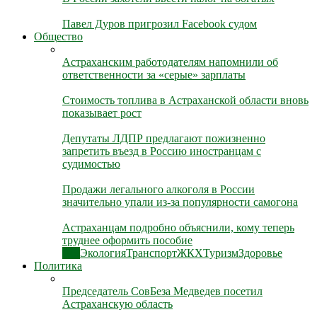
Павел Дуров пригрозил Facebook судом
Общество
Астраханским работодателям напомнили об
ответственности за «серые» зарплаты
Стоимость топлива в Астраханской области вновь
показывает рост
Депутаты ЛДПР предлагают пожизненно
запретить въезд в Россию иностранцам с
судимостью
Продажи легального алкоголя в России
значительно упали из-за популярности самогона
Астраханцам подробно объяснили, кому теперь
труднее оформить пособие
Все
Экология
Транспорт
ЖКХ
Туризм
Здоровье
Политика
Председатель СовБеза Медведев посетил
Астраханскую область