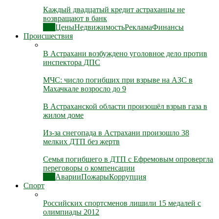
Каждый двадцатый кредит астраханцы не
возвращают в банк
Все
Цены
Недвижимость
Реклама
Финансы
Происшествия
В Астрахани возбуждено уголовное дело против
инспектора ДПС
МЧС: число погибших при взрыве на АЗС в
Махачкале возросло до 9
В Астраханской области произошёл взрыв газа в
жилом доме
Из-за снегопада в Астрахани произошло 38
мелких ДТП без жертв
Семья погибшего в ДТП с Ефремовым опровергла
переговоры о компенсации
Все
Аварии
Пожары
Коррупция
Спорт
Российских спортсменов лишили 15 медалей с
олимпиады 2012