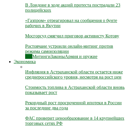
В Лондоне в ходе акций протеста пострадали 23
полицейских
«Газпром» отреагировал на сообщения о бунте
рабочих в Якутии
Мосгорсуд смягчил приговор активисту Котову
Ростовчане устроили онлайн-митинг против
режима самоизоляции
Все
Митинги
Законы
Армия и оружие
Экономика
Инфляция в Астраханской области остается ниже
среднероссийского уровня, несмотря на рост цен
Стоимость топлива в Астраханской области вновь
показывает рост
Рекордный рост просроченной ипотеки в России
за последние два года
ФАС проверит ценообразование в 14 крупнейших
торговых сетях РФ