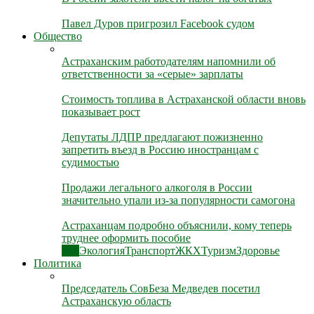
Павел Дуров пригрозил Facebook судом
Общество
Астраханским работодателям напомнили об
ответственности за «серые» зарплаты
Стоимость топлива в Астраханской области вновь
показывает рост
Депутаты ЛДПР предлагают пожизненно
запретить въезд в Россию иностранцам с
судимостью
Продажи легального алкоголя в России
значительно упали из-за популярности самогона
Астраханцам подробно объяснили, кому теперь
труднее оформить пособие
Все
Экология
Транспорт
ЖКХ
Туризм
Здоровье
Политика
Председатель СовБеза Медведев посетил
Астраханскую область