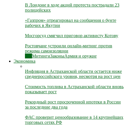
В Лондоне в ходе акций протеста пострадали 23
полицейских
«Газпром» отреагировал на сообщения о бунте
рабочих в Якутии
Мосгорсуд смягчил приговор активисту Котову
Ростовчане устроили онлайн-митинг против
режима самоизоляции
Все
Митинги
Законы
Армия и оружие
Экономика
Инфляция в Астраханской области остается ниже
среднероссийского уровня, несмотря на рост цен
Стоимость топлива в Астраханской области вновь
показывает рост
Рекордный рост просроченной ипотеки в России
за последние два года
ФАС проверит ценообразование в 14 крупнейших
торговых сетях РФ