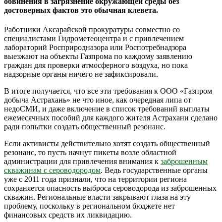
обвинения в загрязнение окружающей среды без
достоверных фактов это обычная клевета.
Работники Аксарайской прокуратуры совместно со
специалистами Гидрометеоцентра и с привлечением
лабораторий Росприродназора или Роспотребнадзора
выезжают на объекты Газпрома по каждому заявлению
граждан для проверки атмосферного воздуха, но пока
надзорные органы ничего не зафиксировали.
В итоге получается, что все эти требования к ООО «Газпром
добыча Астрахань» не что иное, как очередная липа от
недоСМИ, и даже включение в список требований выплаты
ежемесячных пособий для каждого жителя Астрахани сделано
ради попытки создать общественный резонанс.
Если активисты действительно хотят создать общественный
резонанс, то пусть начнут пикеты возле областной
администрации для привлечения внимания к
заброшенным
скважинам с сероводородом
. Ведь государственные органы
уже с 2011 года признали, что на территории региона
сохраняется опасность выброса сероводорода из заброшенных
скважин. Региональные власти закрывают глаза на эту
проблему, поскольку в региональном бюджете нет
финансовых средств их ликвидацию.