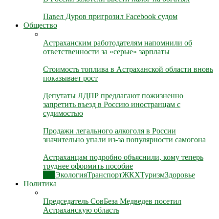
Павел Дуров пригрозил Facebook судом
Общество
Астраханским работодателям напомнили об
ответственности за «серые» зарплаты
Стоимость топлива в Астраханской области вновь
показывает рост
Депутаты ЛДПР предлагают пожизненно
запретить въезд в Россию иностранцам с
судимостью
Продажи легального алкоголя в России
значительно упали из-за популярности самогона
Астраханцам подробно объяснили, кому теперь
труднее оформить пособие
Все
Экология
Транспорт
ЖКХ
Туризм
Здоровье
Политика
Председатель СовБеза Медведев посетил
Астраханскую область