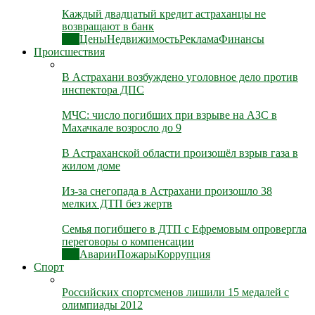
Каждый двадцатый кредит астраханцы не
возвращают в банк
Все
Цены
Недвижимость
Реклама
Финансы
Происшествия
В Астрахани возбуждено уголовное дело против
инспектора ДПС
МЧС: число погибших при взрыве на АЗС в
Махачкале возросло до 9
В Астраханской области произошёл взрыв газа в
жилом доме
Из-за снегопада в Астрахани произошло 38
мелких ДТП без жертв
Семья погибшего в ДТП с Ефремовым опровергла
переговоры о компенсации
Все
Аварии
Пожары
Коррупция
Спорт
Российских спортсменов лишили 15 медалей с
олимпиады 2012