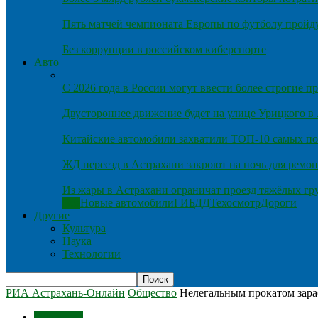
Пять матчей чемпионата Европы по футболу пройду
Без коррупции в российском киберспорте
Авто
С 2026 года в России могут ввести более строгие 
Двустороннее движение будет на улице Урицкого в
Китайские автомобили захватили ТОП-10 самых по
ЖД переезд в Астрахани закроют на ночь для ремон
Из жары в Астрахани ограничат проезд тяжёлых гр
Все
Новые автомобили
ГИБДД
Техосмотр
Дороги
Другие
Культура
Наука
Технологии
РИА Астрахань-Онлайн
Общество
Нелегальным прокатом зара
Общество