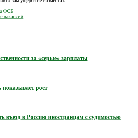
икто вам ущерба не возместит.
ка ФСБ
ке вакансий
ственности за «серые» зарплаты
ь показывает рост
ь въезд в Россию иностранцам с судимостью