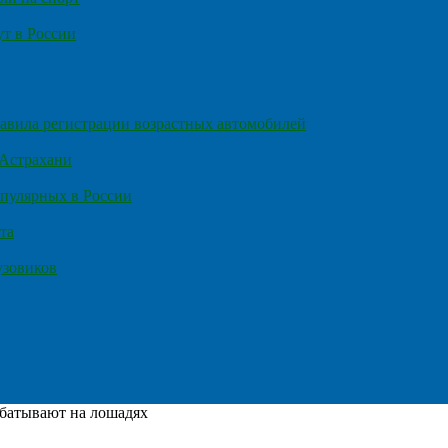
т в России
правила регистрации возрастных автомобилей
 Астрахани
пулярных в России
та
узовиков
батывают на лошадях