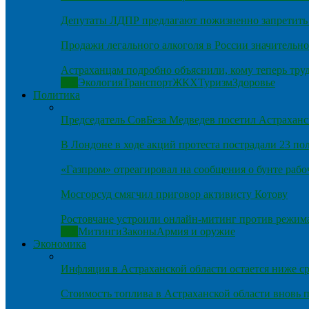
Депутаты ЛДПР предлагают пожизненно запретить 
Продажи легального алкоголя в России значительно
Астраханцам подробно объяснили, кому теперь тру
Все
Экология
Транспорт
ЖКХ
Туризм
Здоровье
Политика
Председатель СовБеза Медведев посетил Астраханс
В Лондоне в ходе акций протеста пострадали 23 п
«Газпром» отреагировал на сообщения о бунте рабо
Мосгорсуд смягчил приговор активисту Котову
Ростовчане устроили онлайн-митинг против режим
Все
Митинги
Законы
Армия и оружие
Экономика
Инфляция в Астраханской области остается ниже ср
Стоимость топлива в Астраханской области вновь п