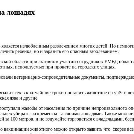
на лошадях
 является излюбленным развлечением многих детей. Но немноги
лечить ребенка, но и заразить его опасным заболеванием.
анской области при активном участии сотрудников УМВД област
отных, используемых при прокате на городских улицах.
тствовали ветеринарно-сопроводительные документы, подтверж
язали всех в кратчайшие сроки поставить животное на учёт в в
кая язва и другие.
поступали жалобы от населения по причине непроизвольного о
дельцев убирать экскременты за своими лошадями. Также многи
 за 100 метров, и не вздумайте торговаться с владельцами, бесп
о вакцинации животного можно открыто заявить что, скорее все