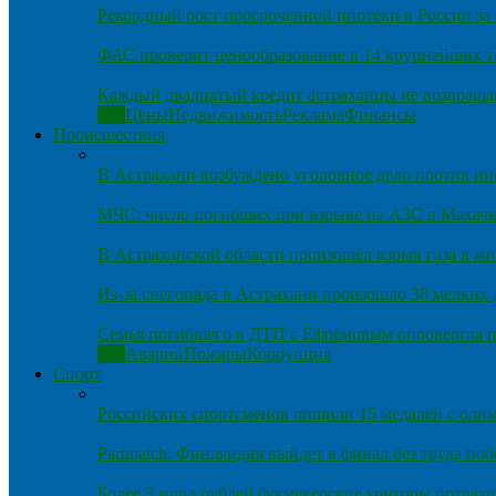
Рекордный рост просроченной ипотеки в России за 
ФАС проверит ценообразование в 14 крупнейших т
Каждый двадцатый кредит астраханцы не возвраща
Все
Цены
Недвижимость
Реклама
Финансы
Происшествия
В Астрахани возбуждено уголовное дело против и
МЧС: число погибших при взрыве на АЗС в Махачка
В Астраханской области произошёл взрыв газа в ж
Из-за снегопада в Астрахани произошло 38 мелких
Семья погибшего в ДТП с Ефремовым опровергла п
Все
Аварии
Пожары
Коррупция
Спорт
Российских спортсменов лишили 15 медалей с оли
Parimatch: Финляндия выйдет в финал без труда по
Более 3 млрд рублей букмекерские конторы потрати