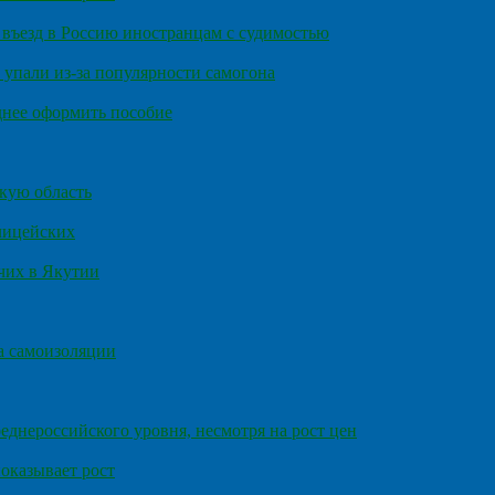
въезд в Россию иностранцам с судимостью
 упали из-за популярности самогона
днее оформить пособие
кую область
олицейских
чих в Якутии
а самоизоляции
еднероссийского уровня, несмотря на рост цен
оказывает рост