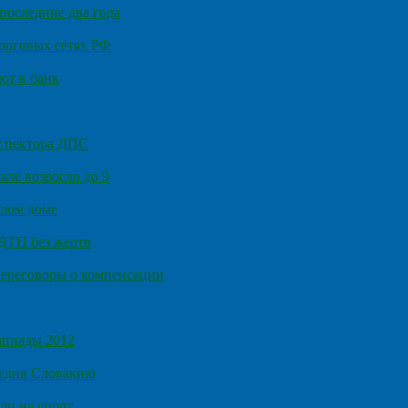
последние два года
орговых сетях РФ
ют в банк
нспектора ДПС
ле возросло до 9
илом доме
 ДТП без жертв
ереговоры о компенсации
мпиады 2012
бедив Словакию
ли на спорт