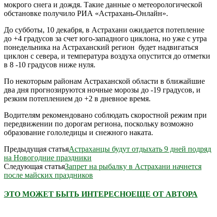
мокрого снега и дождя. Такие данные о метеорологической
обстановке получило РИА «Астрахань-Онлайн».
До субботы, 10 декабря, в Астрахани ожидается потепление
до +4 градусов за счет юго-западного циклона, но уже с утра
понедельника на Астраханский регион будет надвигаться
циклон с севера, и температура воздуха опустится до отметки
в 8 -10 градусов ниже нуля.
По некоторым районам Астраханской области в ближайшие
два дня прогнозируются ночные морозы до -19 градусов, и
резким потеплением до +2 в дневное время.
Водителям рекомендовано соблюдать скоростной режим при
передвижении по дорогам региона, поскольку возможно
образование гололедицы и снежного наката.
Предыдущая статья
Астраханцы будут отдыхать 9 дней подряд
на Новогодние праздники
Следующая статья
Запрет на рыбалку в Астрахани начнется
после майских праздников
ЭТО МОЖЕТ БЫТЬ ИНТЕРЕСНО
ЕЩЕ ОТ АВТОРА