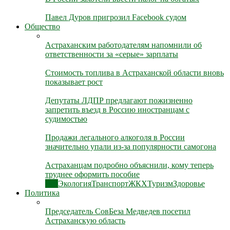
Павел Дуров пригрозил Facebook судом
Общество
Астраханским работодателям напомнили об
ответственности за «серые» зарплаты
Стоимость топлива в Астраханской области вновь
показывает рост
Депутаты ЛДПР предлагают пожизненно
запретить въезд в Россию иностранцам с
судимостью
Продажи легального алкоголя в России
значительно упали из-за популярности самогона
Астраханцам подробно объяснили, кому теперь
труднее оформить пособие
Все
Экология
Транспорт
ЖКХ
Туризм
Здоровье
Политика
Председатель СовБеза Медведев посетил
Астраханскую область