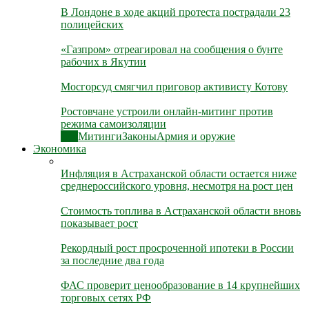
В Лондоне в ходе акций протеста пострадали 23
полицейских
«Газпром» отреагировал на сообщения о бунте
рабочих в Якутии
Мосгорсуд смягчил приговор активисту Котову
Ростовчане устроили онлайн-митинг против
режима самоизоляции
Все
Митинги
Законы
Армия и оружие
Экономика
Инфляция в Астраханской области остается ниже
среднероссийского уровня, несмотря на рост цен
Стоимость топлива в Астраханской области вновь
показывает рост
Рекордный рост просроченной ипотеки в России
за последние два года
ФАС проверит ценообразование в 14 крупнейших
торговых сетях РФ