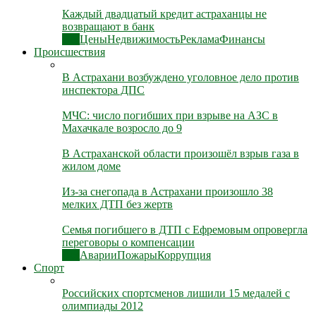
Каждый двадцатый кредит астраханцы не
возвращают в банк
Все
Цены
Недвижимость
Реклама
Финансы
Происшествия
В Астрахани возбуждено уголовное дело против
инспектора ДПС
МЧС: число погибших при взрыве на АЗС в
Махачкале возросло до 9
В Астраханской области произошёл взрыв газа в
жилом доме
Из-за снегопада в Астрахани произошло 38
мелких ДТП без жертв
Семья погибшего в ДТП с Ефремовым опровергла
переговоры о компенсации
Все
Аварии
Пожары
Коррупция
Спорт
Российских спортсменов лишили 15 медалей с
олимпиады 2012