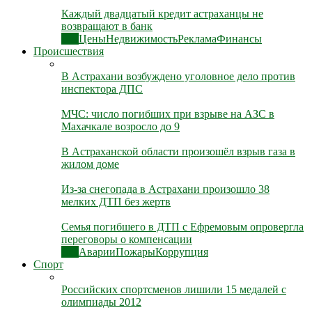
Каждый двадцатый кредит астраханцы не
возвращают в банк
Все
Цены
Недвижимость
Реклама
Финансы
Происшествия
В Астрахани возбуждено уголовное дело против
инспектора ДПС
МЧС: число погибших при взрыве на АЗС в
Махачкале возросло до 9
В Астраханской области произошёл взрыв газа в
жилом доме
Из-за снегопада в Астрахани произошло 38
мелких ДТП без жертв
Семья погибшего в ДТП с Ефремовым опровергла
переговоры о компенсации
Все
Аварии
Пожары
Коррупция
Спорт
Российских спортсменов лишили 15 медалей с
олимпиады 2012