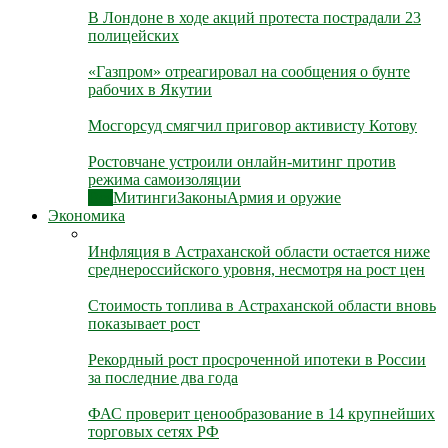
В Лондоне в ходе акций протеста пострадали 23
полицейских
«Газпром» отреагировал на сообщения о бунте
рабочих в Якутии
Мосгорсуд смягчил приговор активисту Котову
Ростовчане устроили онлайн-митинг против
режима самоизоляции
Все
Митинги
Законы
Армия и оружие
Экономика
Инфляция в Астраханской области остается ниже
среднероссийского уровня, несмотря на рост цен
Стоимость топлива в Астраханской области вновь
показывает рост
Рекордный рост просроченной ипотеки в России
за последние два года
ФАС проверит ценообразование в 14 крупнейших
торговых сетях РФ