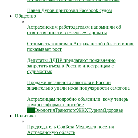
Павел Дуров пригрозил Facebook судом
Общество
Астраханским работодателям напомнили об
ответственности за «серые» зарплаты
Стоимость топлива в Астраханской области вновь
показывает рост
Депутаты ЛДПР предлагают пожизненно
запретить въезд в Россию иностранцам с
судимостью
Продажи легального алкоголя в России
значительно упали из-за популярности самогона
Астраханцам подробно объяснили, кому теперь
труднее оформить пособие
Все
Экология
Транспорт
ЖКХ
Туризм
Здоровье
Политика
Председатель СовБеза Медведев посетил
Астраханскую область