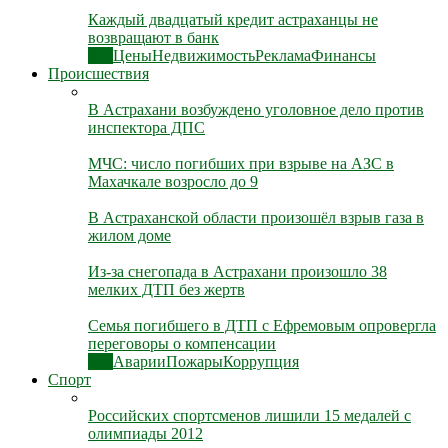
Каждый двадцатый кредит астраханцы не
возвращают в банк
Все
Цены
Недвижимость
Реклама
Финансы
Происшествия
В Астрахани возбуждено уголовное дело против
инспектора ДПС
МЧС: число погибших при взрыве на АЗС в
Махачкале возросло до 9
В Астраханской области произошёл взрыв газа в
жилом доме
Из-за снегопада в Астрахани произошло 38
мелких ДТП без жертв
Семья погибшего в ДТП с Ефремовым опровергла
переговоры о компенсации
Все
Аварии
Пожары
Коррупция
Спорт
Российских спортсменов лишили 15 медалей с
олимпиады 2012