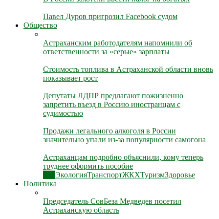
Павел Дуров пригрозил Facebook судом
Общество
Астраханским работодателям напомнили об
ответственности за «серые» зарплаты
Стоимость топлива в Астраханской области вновь
показывает рост
Депутаты ЛДПР предлагают пожизненно
запретить въезд в Россию иностранцам с
судимостью
Продажи легального алкоголя в России
значительно упали из-за популярности самогона
Астраханцам подробно объяснили, кому теперь
труднее оформить пособие
Все
Экология
Транспорт
ЖКХ
Туризм
Здоровье
Политика
Председатель СовБеза Медведев посетил
Астраханскую область