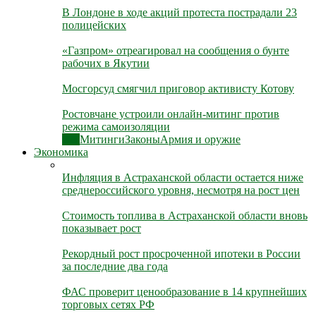
В Лондоне в ходе акций протеста пострадали 23
полицейских
«Газпром» отреагировал на сообщения о бунте
рабочих в Якутии
Мосгорсуд смягчил приговор активисту Котову
Ростовчане устроили онлайн-митинг против
режима самоизоляции
Все
Митинги
Законы
Армия и оружие
Экономика
Инфляция в Астраханской области остается ниже
среднероссийского уровня, несмотря на рост цен
Стоимость топлива в Астраханской области вновь
показывает рост
Рекордный рост просроченной ипотеки в России
за последние два года
ФАС проверит ценообразование в 14 крупнейших
торговых сетях РФ