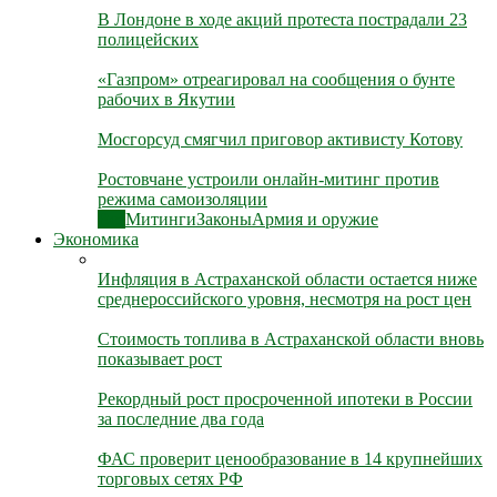
В Лондоне в ходе акций протеста пострадали 23
полицейских
«Газпром» отреагировал на сообщения о бунте
рабочих в Якутии
Мосгорсуд смягчил приговор активисту Котову
Ростовчане устроили онлайн-митинг против
режима самоизоляции
Все
Митинги
Законы
Армия и оружие
Экономика
Инфляция в Астраханской области остается ниже
среднероссийского уровня, несмотря на рост цен
Стоимость топлива в Астраханской области вновь
показывает рост
Рекордный рост просроченной ипотеки в России
за последние два года
ФАС проверит ценообразование в 14 крупнейших
торговых сетях РФ