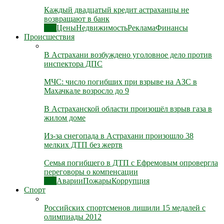
Каждый двадцатый кредит астраханцы не
возвращают в банк
Все
Цены
Недвижимость
Реклама
Финансы
Происшествия
В Астрахани возбуждено уголовное дело против
инспектора ДПС
МЧС: число погибших при взрыве на АЗС в
Махачкале возросло до 9
В Астраханской области произошёл взрыв газа в
жилом доме
Из-за снегопада в Астрахани произошло 38
мелких ДТП без жертв
Семья погибшего в ДТП с Ефремовым опровергла
переговоры о компенсации
Все
Аварии
Пожары
Коррупция
Спорт
Российских спортсменов лишили 15 медалей с
олимпиады 2012