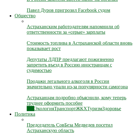
Павел Дуров пригрозил Facebook судом
Общество
Астраханским работодателям напомнили об
ответственности за «серые» зарплаты
Стоимость топлива в Астраханской области вновь
показывает рост
Депутаты ЛДПР предлагают пожизненно
запретить въезд в Россию иностранцам с
судимостью
Продажи легального алкоголя в России
значительно упали из-за популярности самогона
Астраханцам подробно объяснили, кому теперь
труднее оформить пособие
Все
Экология
Транспорт
ЖКХ
Туризм
Здоровье
Политика
Председатель СовБеза Медведев посетил
Астраханскую область