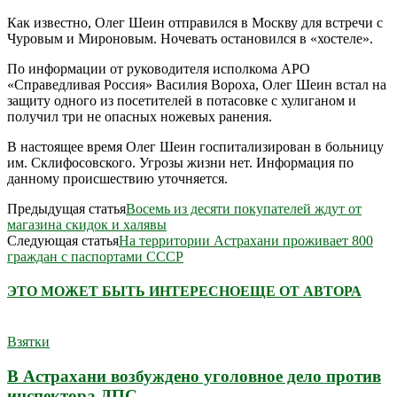
Как известно, Олег Шеин отправился в Москву для встречи с
Чуровым и Мироновым. Ночевать остановился в «хостеле».
По информации от руководителя исполкома АРО
«Справедливая Россия» Василия Вороха, Олег Шеин встал на
защиту одного из посетителей в потасовке с хулиганом и
получил три не опасных ножевых ранения.
В настоящее время Олег Шеин госпитализирован в больницу
им. Склифосовского. Угрозы жизни нет. Информация по
данному происшествию уточняется.
Предыдущая статья
Восемь из десяти покупателей ждут от
магазина скидок и халявы
Следующая статья
На территории Астрахани проживает 800
граждан с паспортами СССР
ЭТО МОЖЕТ БЫТЬ ИНТЕРЕСНО
ЕЩЕ ОТ АВТОРА
Взятки
В Астрахани возбуждено уголовное дело против
инспектора ДПС