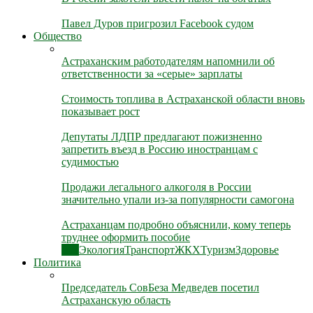
Павел Дуров пригрозил Facebook судом
Общество
Астраханским работодателям напомнили об
ответственности за «серые» зарплаты
Стоимость топлива в Астраханской области вновь
показывает рост
Депутаты ЛДПР предлагают пожизненно
запретить въезд в Россию иностранцам с
судимостью
Продажи легального алкоголя в России
значительно упали из-за популярности самогона
Астраханцам подробно объяснили, кому теперь
труднее оформить пособие
Все
Экология
Транспорт
ЖКХ
Туризм
Здоровье
Политика
Председатель СовБеза Медведев посетил
Астраханскую область