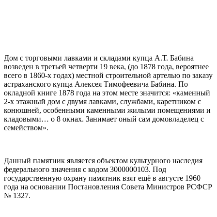
Дом с торговыми лавками и складами купца А.Т. Бабина
возведен в третьей четверти 19 века, (до 1878 года, вероятнее
всего в 1860-х годах) местной строительной артелью по заказу
астраханского купца Алексея Тимофеевича Бабина. По
окладной книге 1878 года на этом месте значится: «каменный
2-х этажный дом с двумя лавками, службами, каретником с
конюшней, особенными каменными жилыми помещениями и
кладовыми… о 8 окнах. Занимает оный сам домовладелец с
семейством».
Данный памятник является объектом культурного наследия
федерального значения с кодом 3000000103. Под
государственную охрану памятник взят ещё в августе 1960
года на основании Постановления Совета Министров РСФСР
№ 1327.