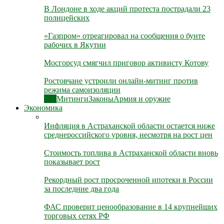
В Лондоне в ходе акций протеста пострадали 23
полицейских
«Газпром» отреагировал на сообщения о бунте
рабочих в Якутии
Мосгорсуд смягчил приговор активисту Котову
Ростовчане устроили онлайн-митинг против
режима самоизоляции
Все
Митинги
Законы
Армия и оружие
Экономика
Инфляция в Астраханской области остается ниже
среднероссийского уровня, несмотря на рост цен
Стоимость топлива в Астраханской области вновь
показывает рост
Рекордный рост просроченной ипотеки в России
за последние два года
ФАС проверит ценообразование в 14 крупнейших
торговых сетях РФ