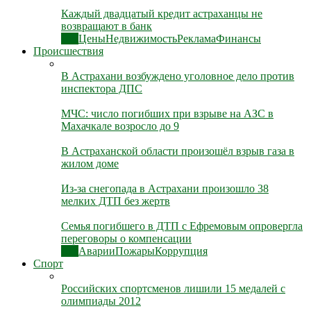
Каждый двадцатый кредит астраханцы не
возвращают в банк
Все
Цены
Недвижимость
Реклама
Финансы
Происшествия
В Астрахани возбуждено уголовное дело против
инспектора ДПС
МЧС: число погибших при взрыве на АЗС в
Махачкале возросло до 9
В Астраханской области произошёл взрыв газа в
жилом доме
Из-за снегопада в Астрахани произошло 38
мелких ДТП без жертв
Семья погибшего в ДТП с Ефремовым опровергла
переговоры о компенсации
Все
Аварии
Пожары
Коррупция
Спорт
Российских спортсменов лишили 15 медалей с
олимпиады 2012