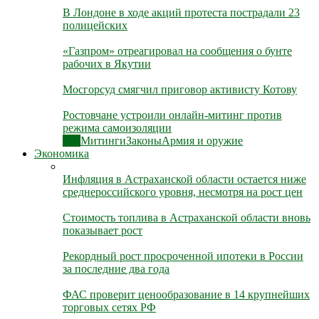
В Лондоне в ходе акций протеста пострадали 23
полицейских
«Газпром» отреагировал на сообщения о бунте
рабочих в Якутии
Мосгорсуд смягчил приговор активисту Котову
Ростовчане устроили онлайн-митинг против
режима самоизоляции
Все
Митинги
Законы
Армия и оружие
Экономика
Инфляция в Астраханской области остается ниже
среднероссийского уровня, несмотря на рост цен
Стоимость топлива в Астраханской области вновь
показывает рост
Рекордный рост просроченной ипотеки в России
за последние два года
ФАС проверит ценообразование в 14 крупнейших
торговых сетях РФ