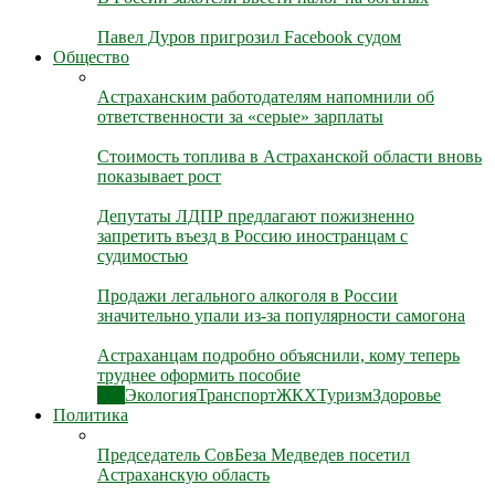
Павел Дуров пригрозил Facebook судом
Общество
Астраханским работодателям напомнили об
ответственности за «серые» зарплаты
Стоимость топлива в Астраханской области вновь
показывает рост
Депутаты ЛДПР предлагают пожизненно
запретить въезд в Россию иностранцам с
судимостью
Продажи легального алкоголя в России
значительно упали из-за популярности самогона
Астраханцам подробно объяснили, кому теперь
труднее оформить пособие
Все
Экология
Транспорт
ЖКХ
Туризм
Здоровье
Политика
Председатель СовБеза Медведев посетил
Астраханскую область