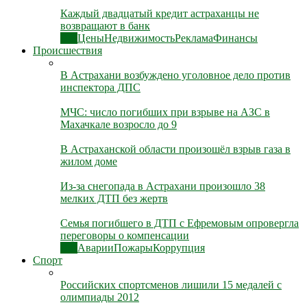
Каждый двадцатый кредит астраханцы не
возвращают в банк
Все
Цены
Недвижимость
Реклама
Финансы
Происшествия
В Астрахани возбуждено уголовное дело против
инспектора ДПС
МЧС: число погибших при взрыве на АЗС в
Махачкале возросло до 9
В Астраханской области произошёл взрыв газа в
жилом доме
Из-за снегопада в Астрахани произошло 38
мелких ДТП без жертв
Семья погибшего в ДТП с Ефремовым опровергла
переговоры о компенсации
Все
Аварии
Пожары
Коррупция
Спорт
Российских спортсменов лишили 15 медалей с
олимпиады 2012