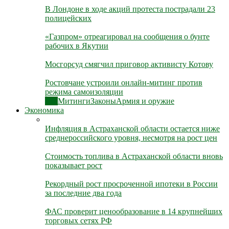
В Лондоне в ходе акций протеста пострадали 23
полицейских
«Газпром» отреагировал на сообщения о бунте
рабочих в Якутии
Мосгорсуд смягчил приговор активисту Котову
Ростовчане устроили онлайн-митинг против
режима самоизоляции
Все
Митинги
Законы
Армия и оружие
Экономика
Инфляция в Астраханской области остается ниже
среднероссийского уровня, несмотря на рост цен
Стоимость топлива в Астраханской области вновь
показывает рост
Рекордный рост просроченной ипотеки в России
за последние два года
ФАС проверит ценообразование в 14 крупнейших
торговых сетях РФ