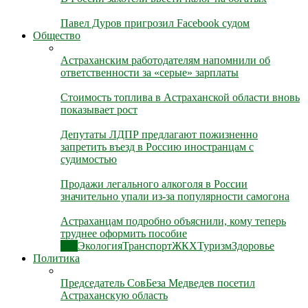
Павел Дуров пригрозил Facebook судом
Общество
Астраханским работодателям напомнили об
ответственности за «серые» зарплаты
Стоимость топлива в Астраханской области вновь
показывает рост
Депутаты ЛДПР предлагают пожизненно
запретить въезд в Россию иностранцам с
судимостью
Продажи легального алкоголя в России
значительно упали из-за популярности самогона
Астраханцам подробно объяснили, кому теперь
труднее оформить пособие
Все
Экология
Транспорт
ЖКХ
Туризм
Здоровье
Политика
Председатель СовБеза Медведев посетил
Астраханскую область