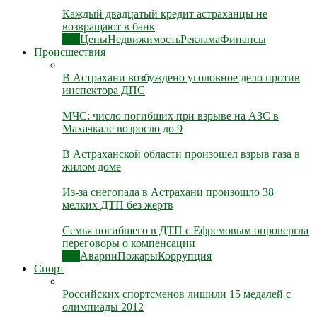
Каждый двадцатый кредит астраханцы не
возвращают в банк
Все
Цены
Недвижимость
Реклама
Финансы
Происшествия
В Астрахани возбуждено уголовное дело против
инспектора ДПС
МЧС: число погибших при взрыве на АЗС в
Махачкале возросло до 9
В Астраханской области произошёл взрыв газа в
жилом доме
Из-за снегопада в Астрахани произошло 38
мелких ДТП без жертв
Семья погибшего в ДТП с Ефремовым опровергла
переговоры о компенсации
Все
Аварии
Пожары
Коррупция
Спорт
Российских спортсменов лишили 15 медалей с
олимпиады 2012