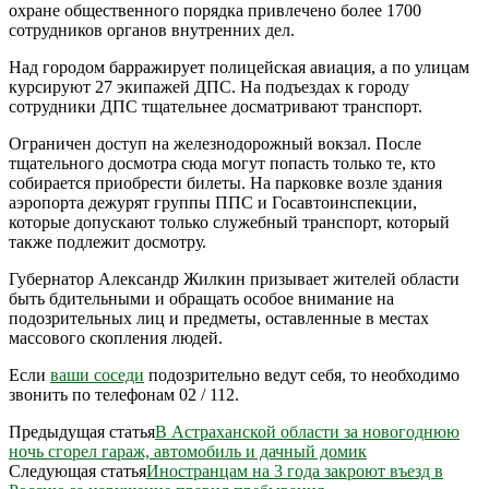
охране общественного порядка привлечено более 1700
сотрудников органов внутренних дел.
Над городом барражирует полицейская авиация, а по улицам
курсируют 27 экипажей ДПС. На подъездах к городу
сотрудники ДПС тщательнее досматривают транспорт.
Ограничен доступ на железнодорожный вокзал. После
тщательного досмотра сюда могут попасть только те, кто
собирается приобрести билеты. На парковке возле здания
аэропорта дежурят группы ППС и Госавтоинспекции,
которые допускают только служебный транспорт, который
также подлежит досмотру.
Губернатор Александр Жилкин призывает жителей области
быть бдительными и обращать особое внимание на
подозрительных лиц и предметы, оставленные в местах
массового скопления людей.
Если
ваши соседи
подозрительно ведут себя, то необходимо
звонить по телефонам 02 / 112.
Предыдущая статья
В Астраханской области за новогоднюю
ночь сгорел гараж, автомобиль и дачный домик
Следующая статья
Иностранцам на 3 года закроют въезд в