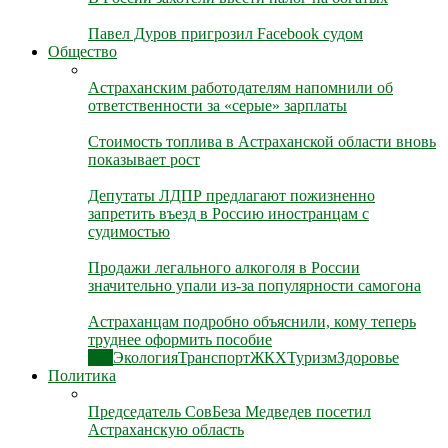
Павел Дуров пригрозил Facebook судом
Общество
Астраханским работодателям напомнили об
ответственности за «серые» зарплаты
Стоимость топлива в Астраханской области вновь
показывает рост
Депутаты ЛДПР предлагают пожизненно
запретить въезд в Россию иностранцам с
судимостью
Продажи легального алкоголя в России
значительно упали из-за популярности самогона
Астраханцам подробно объяснили, кому теперь
труднее оформить пособие
Все
Экология
Транспорт
ЖКХ
Туризм
Здоровье
Политика
Председатель СовБеза Медведев посетил
Астраханскую область