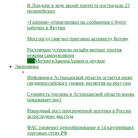
В Лондоне в ходе акций протеста пострадали 23
полицейских
«Газпром» отреагировал на сообщения о бунте
рабочих в Якутии
Мосгорсуд смягчил приговор активисту Котову
Ростовчане устроили онлайн-митинг против
режима самоизоляции
Все
Митинги
Законы
Армия и оружие
Экономика
Инфляция в Астраханской области остается ниже
среднероссийского уровня, несмотря на рост цен
Стоимость топлива в Астраханской области вновь
показывает рост
Рекордный рост просроченной ипотеки в России
за последние два года
ФАС проверит ценообразование в 14 крупнейших
торговых сетях РФ