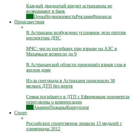
Каждый двадцатый кредит астраханцы не
возвращают в банк
Все
Цены
Недвижимость
Реклама
Финансы
Происшествия
В Астрахани возбуждено уголовное дело против
инспектора ДПС
МЧС: число погибших при взрыве на АЗС в
Махачкале возросло до 9
В Астраханской области произошёл взрыв газа в
жилом доме
Из-за снегопада в Астрахани произошло 38
мелких ДТП без жертв
Семья погибшего в ДТП с Ефремовым опровергла
переговоры о компенсации
Все
Аварии
Пожары
Коррупция
Спорт
Российских спортсменов лишили 15 медалей с
олимпиады 2012