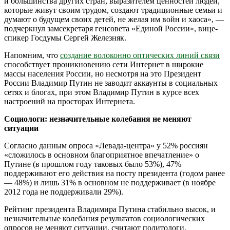
и большинства других стран, выразителем ценностей людей,
которые живут своим трудом, создают традиционные семьи и
думают о будущем своих детей, не желая им войн и хаоса», —
подчеркнул замсекретаря генсовета «Единой России», вице-
спикер Госдумы Сергей Железняк.
Напомним, что
создание волоконно оптических линий связи
способствует проникновению сети Интернет в широкие
массы населения России, но несмотря на это Президент
России Владимир Путин не заводит аккаунты в социальных
сетях и блогах, при этом Владимир Путин в курсе всех
настроений на просторах Интернета.
Социологи: незначительные колебания не меняют
ситуации
Согласно данным опроса «Левада-центра» у 52% россиян
«сложилось в основном благоприятное впечатление» о
Путине (в прошлом году таковых было 53%), 47%
поддерживают его действия на посту президента (годом ранее
— 48%) и лишь 31% в основном не поддерживает (в ноябре
2012 года не поддерживали 29%).
Рейтинг президента Владимира Путина стабильно высок, и
незначительные колебания результатов социологических
опросов не меняют ситуации, считают политологи.