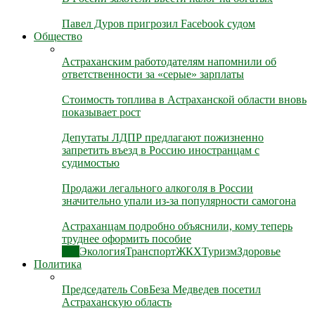
Павел Дуров пригрозил Facebook судом
Общество
Астраханским работодателям напомнили об
ответственности за «серые» зарплаты
Стоимость топлива в Астраханской области вновь
показывает рост
Депутаты ЛДПР предлагают пожизненно
запретить въезд в Россию иностранцам с
судимостью
Продажи легального алкоголя в России
значительно упали из-за популярности самогона
Астраханцам подробно объяснили, кому теперь
труднее оформить пособие
Все
Экология
Транспорт
ЖКХ
Туризм
Здоровье
Политика
Председатель СовБеза Медведев посетил
Астраханскую область