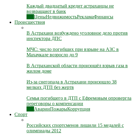
Каждый двадцатый кредит астраханцы не
возвращают в банк
Все
Цены
Недвижимость
Реклама
Финансы
Происшествия
В Астрахани возбуждено уголовное дело против
инспектора ДПС
МЧС: число погибших при взрыве на АЗС в
Махачкале возросло до 9
В Астраханской области произошёл взрыв газа в
жилом доме
Из-за снегопада в Астрахани произошло 38
мелких ДТП без жертв
Семья погибшего в ДТП с Ефремовым опровергла
переговоры о компенсации
Все
Аварии
Пожары
Коррупция
Спорт
Российских спортсменов лишили 15 медалей с
олимпиады 2012