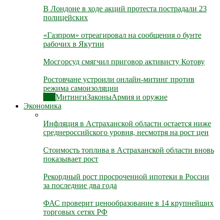
В Лондоне в ходе акций протеста пострадали 23
полицейских
«Газпром» отреагировал на сообщения о бунте
рабочих в Якутии
Мосгорсуд смягчил приговор активисту Котову
Ростовчане устроили онлайн-митинг против
режима самоизоляции
Все
Митинги
Законы
Армия и оружие
Экономика
Инфляция в Астраханской области остается ниже
среднероссийского уровня, несмотря на рост цен
Стоимость топлива в Астраханской области вновь
показывает рост
Рекордный рост просроченной ипотеки в России
за последние два года
ФАС проверит ценообразование в 14 крупнейших
торговых сетях РФ