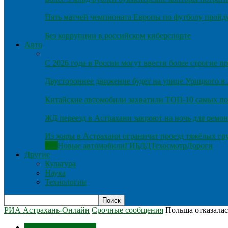
Пять матчей чемпионата Европы по футболу пройду
Без коррупции в российском киберспорте
Авто
С 2026 года в России могут ввести более строгие 
Двустороннее движение будет на улице Урицкого в
Китайские автомобили захватили ТОП-10 самых по
ЖД переезд в Астрахани закроют на ночь для ремон
Из жары в Астрахани ограничат проезд тяжёлых гр
Все
Новые автомобили
ГИБДД
Техосмотр
Дороги
Другие
Культура
Наука
Технологии
РИА Астрахань-Онлайн
Срочные сообщения
Польша отказалас
Срочные сообщения