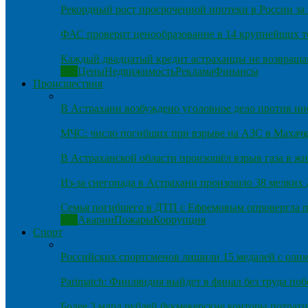
Рекордный рост просроченной ипотеки в России за 
ФАС проверит ценообразование в 14 крупнейших т
Каждый двадцатый кредит астраханцы не возвраща
Все
Цены
Недвижимость
Реклама
Финансы
Происшествия
В Астрахани возбуждено уголовное дело против и
МЧС: число погибших при взрыве на АЗС в Махачка
В Астраханской области произошёл взрыв газа в ж
Из-за снегопада в Астрахани произошло 38 мелких
Семья погибшего в ДТП с Ефремовым опровергла п
Все
Аварии
Пожары
Коррупция
Спорт
Российских спортсменов лишили 15 медалей с оли
Parimatch: Финляндия выйдет в финал без труда по
Более 3 млрд рублей букмекерские конторы потрати