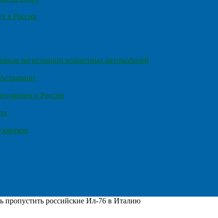
т в России
правила регистрации возрастных автомобилей
 Астрахани
пулярных в России
та
узовиков
ь пропустить российские Ил-76 в Италию