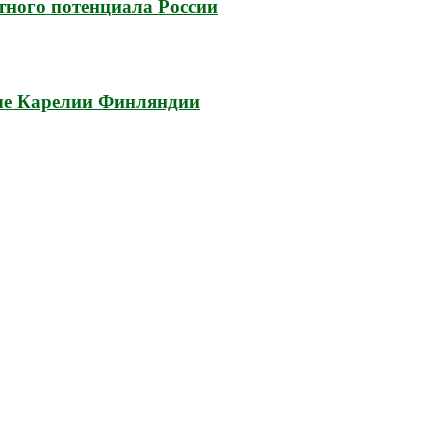
тного потенциала России
аче Карелии Финляндии