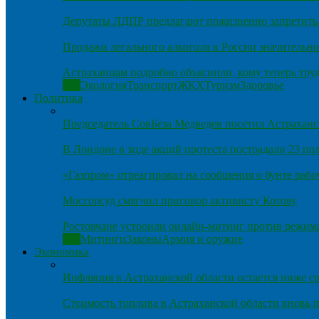
Депутаты ЛДПР предлагают пожизненно запретить 
Продажи легального алкоголя в России значительно
Астраханцам подробно объяснили, кому теперь тру
Все
Экология
Транспорт
ЖКХ
Туризм
Здоровье
Политика
Председатель СовБеза Медведев посетил Астраханс
В Лондоне в ходе акций протеста пострадали 23 п
«Газпром» отреагировал на сообщения о бунте рабо
Мосгорсуд смягчил приговор активисту Котову
Ростовчане устроили онлайн-митинг против режим
Все
Митинги
Законы
Армия и оружие
Экономика
Инфляция в Астраханской области остается ниже ср
Стоимость топлива в Астраханской области вновь п