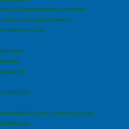
въезд в Россию иностранцам с судимостью
 упали из-за популярности самогона
днее оформить пособие
кую область
олицейских
чих в Якутии
а самоизоляции
еднероссийского уровня, несмотря на рост цен
оказывает рост