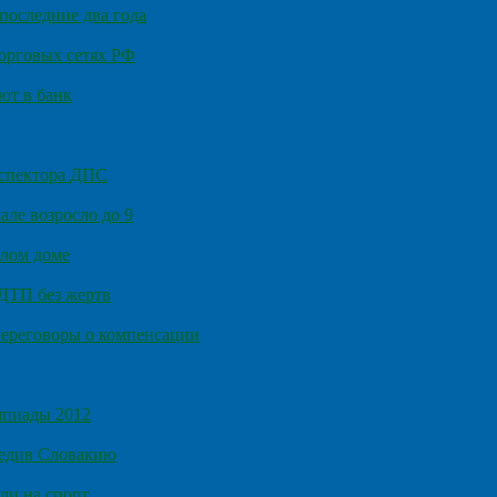
последние два года
орговых сетях РФ
ют в банк
нспектора ДПС
ле возросло до 9
илом доме
 ДТП без жертв
ереговоры о компенсации
мпиады 2012
бедив Словакию
ли на спорт