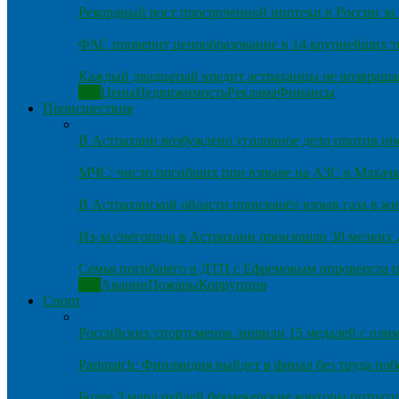
Рекордный рост просроченной ипотеки в России за 
ФАС проверит ценообразование в 14 крупнейших т
Каждый двадцатый кредит астраханцы не возвраща
Все
Цены
Недвижимость
Реклама
Финансы
Происшествия
В Астрахани возбуждено уголовное дело против и
МЧС: число погибших при взрыве на АЗС в Махачка
В Астраханской области произошёл взрыв газа в ж
Из-за снегопада в Астрахани произошло 38 мелких
Семья погибшего в ДТП с Ефремовым опровергла п
Все
Аварии
Пожары
Коррупция
Спорт
Российских спортсменов лишили 15 медалей с оли
Parimatch: Финляндия выйдет в финал без труда по
Более 3 млрд рублей букмекерские конторы потрати