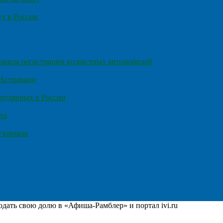
т в России
правила регистрации возрастных автомобилей
 Астрахани
пулярных в России
та
узовиков
дать свою долю в «Афиша-Рамблер» и портал ivi.ru