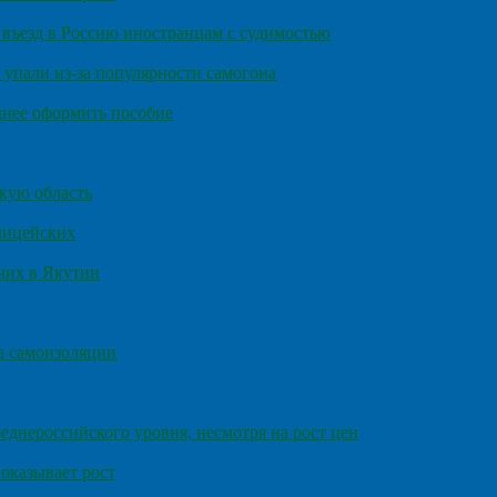
въезд в Россию иностранцам с судимостью
 упали из-за популярности самогона
днее оформить пособие
кую область
олицейских
чих в Якутии
а самоизоляции
еднероссийского уровня, несмотря на рост цен
оказывает рост