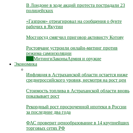
В Лондоне в ходе акций протеста пострадали 23
полицейских
«Газпром» отреагировал на сообщения о бунте
рабочих в Якутии
Мосгорсуд смягчил приговор активисту Котову
Ростовчане устроили онлайн-митинг против
режима самоизоляции
Все
Митинги
Законы
Армия и оружие
Экономика
Инфляция в Астраханской области остается ниже
среднероссийского уровня, несмотря на рост цен
Стоимость топлива в Астраханской области вновь
показывает рост
Рекордный рост просроченной ипотеки в России
за последние два года
ФАС проверит ценообразование в 14 крупнейших
торговых сетях РФ