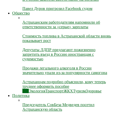
Павел Дуров пригрозил Facebook судом
Общество
Астраханским работодателям напомнили об
ответственности за «серые» зарплаты
Стоимость топлива в Астраханской области вновь
показывает рост
Депутаты ЛДПР предлагают пожизненно
запретить въезд в Россию иностранцам с
судимостью
Продажи легального алкоголя в России
значительно упали из-за популярности самогона
Астраханцам подробно объяснили, кому теперь
труднее оформить пособие
Все
Экология
Транспорт
ЖКХ
Туризм
Здоровье
Политика
Председатель СовБеза Медведев посетил
Астраханскую область