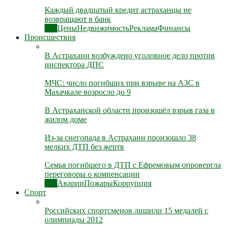
Каждый двадцатый кредит астраханцы не
возвращают в банк
Все
Цены
Недвижимость
Реклама
Финансы
Происшествия
В Астрахани возбуждено уголовное дело против
инспектора ДПС
МЧС: число погибших при взрыве на АЗС в
Махачкале возросло до 9
В Астраханской области произошёл взрыв газа в
жилом доме
Из-за снегопада в Астрахани произошло 38
мелких ДТП без жертв
Семья погибшего в ДТП с Ефремовым опровергла
переговоры о компенсации
Все
Аварии
Пожары
Коррупция
Спорт
Российских спортсменов лишили 15 медалей с
олимпиады 2012