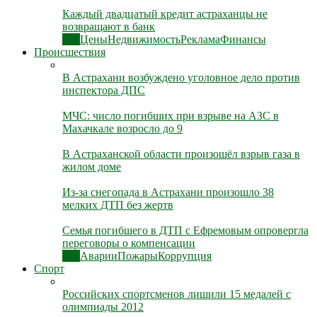
Каждый двадцатый кредит астраханцы не
возвращают в банк
Все
Цены
Недвижимость
Реклама
Финансы
Происшествия
В Астрахани возбуждено уголовное дело против
инспектора ДПС
МЧС: число погибших при взрыве на АЗС в
Махачкале возросло до 9
В Астраханской области произошёл взрыв газа в
жилом доме
Из-за снегопада в Астрахани произошло 38
мелких ДТП без жертв
Семья погибшего в ДТП с Ефремовым опровергла
переговоры о компенсации
Все
Аварии
Пожары
Коррупция
Спорт
Российских спортсменов лишили 15 медалей с
олимпиады 2012