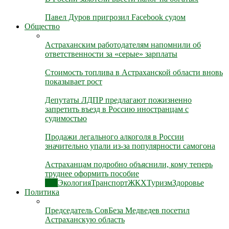
Павел Дуров пригрозил Facebook судом
Общество
Астраханским работодателям напомнили об
ответственности за «серые» зарплаты
Стоимость топлива в Астраханской области вновь
показывает рост
Депутаты ЛДПР предлагают пожизненно
запретить въезд в Россию иностранцам с
судимостью
Продажи легального алкоголя в России
значительно упали из-за популярности самогона
Астраханцам подробно объяснили, кому теперь
труднее оформить пособие
Все
Экология
Транспорт
ЖКХ
Туризм
Здоровье
Политика
Председатель СовБеза Медведев посетил
Астраханскую область