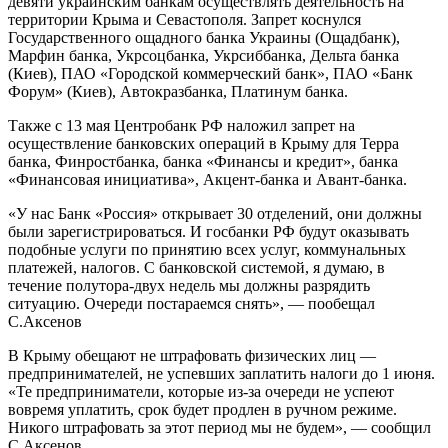
девяти украинским банкам осуществлять деятельность на
территории Крыма и Севастополя. Запрет коснулся
Государственного ощадного банка Украины (Ощадбанк),
Марфин банка, Укрсоцбанка, Укрсиббанка, Дельта банка
(Киев), ПАО «Городской коммерческий банк», ПАО «Банк
Форум» (Киев), Автокразбанка, Платинум банка.
Также с 13 мая Центробанк РФ наложил запрет на
осуществление банковских операций в Крыму для Терра
банка, Финростбанка, банка «Финансы и кредит», банка
«Финансовая инициатива», Акцент-банка и Авант-банка.
«У нас Банк «Россия» открывает 30 отделений, они должны
были зарегистрироваться. И госбанки РФ будут оказывать
подобные услуги по принятию всех услуг, коммунальных
платежей, налогов. С банковской системой, я думаю, в
течение полутора-двух недель мы должны разрядить
ситуацию. Очереди постараемся снять», — пообещал
С.Аксенов
В Крыму обещают не штрафовать физических лиц —
предпринимателей, не успевших заплатить налоги до 1 июня.
«Те предприниматели, которые из-за очереди не успеют
вовремя уплатить, срок будет продлен в ручном режиме.
Никого штрафовать за этот период мы не будем», — сообщил
С.Аксенов.