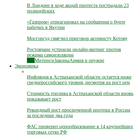
В Лондоне в ходе акций протеста пострадали 23
полицейских
«Газпром» отреагировал на сообщения о бунте
рабочих в Якутии
Мосгорсуд смягчил приговор активисту Котову
Ростовчане устроили онлайн-митинг против
режима самоизоляции
Все
Митинги
Законы
Армия и оружие
Экономика
Инфляция в Астраханской области остается ниже
среднероссийского уровня, несмотря на рост цен
Стоимость топлива в Астраханской области вновь
показывает рост
Рекордный рост просроченной ипотеки в России
за последние два года
ФАС проверит ценообразование в 14 крупнейших
торговых сетях РФ