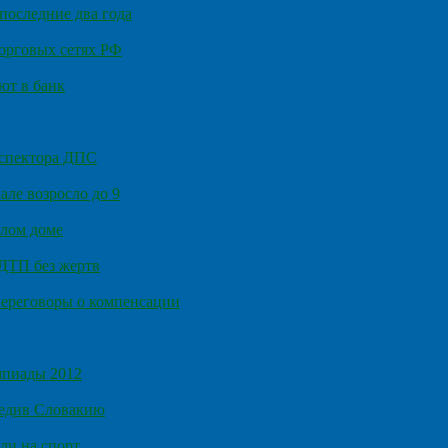
последние два года
орговых сетях РФ
ют в банк
нспектора ДПС
ле возросло до 9
илом доме
 ДТП без жертв
ереговоры о компенсации
мпиады 2012
бедив Словакию
ли на спорт