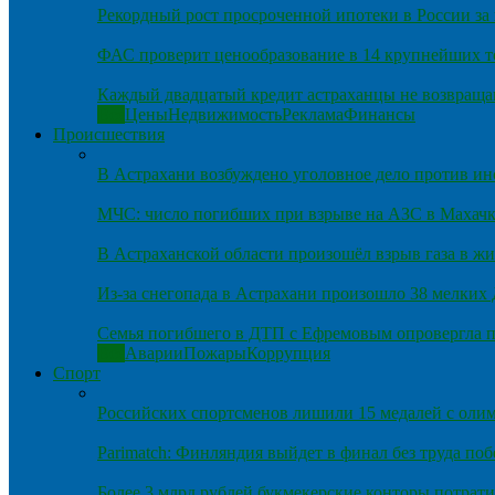
Рекордный рост просроченной ипотеки в России за 
ФАС проверит ценообразование в 14 крупнейших т
Каждый двадцатый кредит астраханцы не возвраща
Все
Цены
Недвижимость
Реклама
Финансы
Происшествия
В Астрахани возбуждено уголовное дело против и
МЧС: число погибших при взрыве на АЗС в Махачка
В Астраханской области произошёл взрыв газа в ж
Из-за снегопада в Астрахани произошло 38 мелких
Семья погибшего в ДТП с Ефремовым опровергла п
Все
Аварии
Пожары
Коррупция
Спорт
Российских спортсменов лишили 15 медалей с оли
Parimatch: Финляндия выйдет в финал без труда по
Более 3 млрд рублей букмекерские конторы потрати