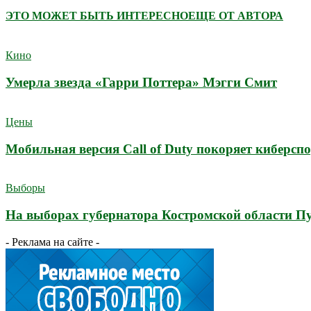
ЭТО МОЖЕТ БЫТЬ ИНТЕРЕСНО
ЕЩЕ ОТ АВТОРА
Кино
Умерла звезда «Гарри Поттера» Мэгги Смит
Цены
Мобильная версия Call of Duty покоряет киберсп
Выборы
На выборах губернатора Костромской области П
- Реклама на сайте -