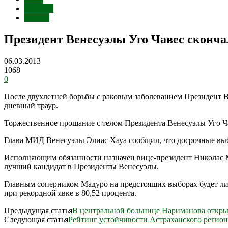
Выборы
В мире
Президент Венесуэлы Уго Чавес сконча
06.03.2013
1068
0
После двухлетней борьбы с раковым заболеванием Президент Ве
дневный траур.
Торжественное прощание с телом Президента Венесуэлы Уго Ча
Глава МИД Венесуэлы Элиас Хауа сообщил, что досрочные выб
Исполняющим обязанности назначен вице-президент Николас М
лучший кандидат в Президенты Венесуэлы.
Главным соперником Мадуро на предстоящих выборах будет ли
при рекордной явке в 80,52 процента.
Предыдущая статья
В центральной больнице Нариманова откры
Следующая статья
Рейтинг устойчивости Астраханского региона