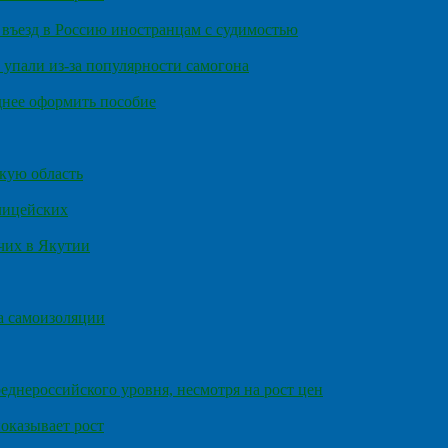
въезд в Россию иностранцам с судимостью
 упали из-за популярности самогона
днее оформить пособие
кую область
олицейских
чих в Якутии
а самоизоляции
еднероссийского уровня, несмотря на рост цен
оказывает рост