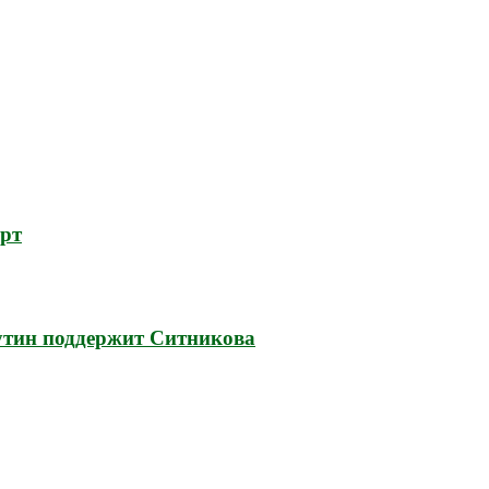
орт
утин поддержит Ситникова