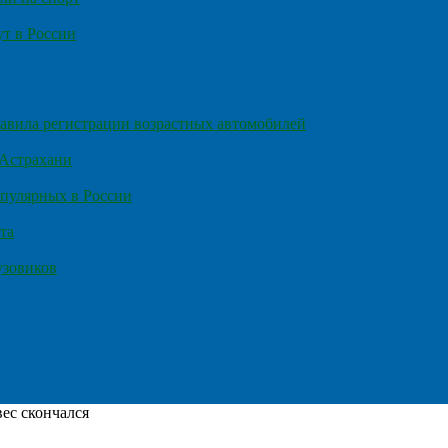
т в России
правила регистрации возрастных автомобилей
 Астрахани
пулярных в России
та
узовиков
ес скончался