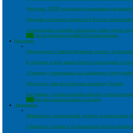
Депутаты ЛДПР предлагают пожизненно запретить 
Продажи легального алкоголя в России значительно
Астраханцам подробно объяснили, кому теперь тру
Все
Экология
Транспорт
ЖКХ
Туризм
Здоровье
Политика
Председатель СовБеза Медведев посетил Астраханс
В Лондоне в ходе акций протеста пострадали 23 п
«Газпром» отреагировал на сообщения о бунте рабо
Мосгорсуд смягчил приговор активисту Котову
Ростовчане устроили онлайн-митинг против режим
Все
Митинги
Законы
Армия и оружие
Экономика
Инфляция в Астраханской области остается ниже ср
Стоимость топлива в Астраханской области вновь п