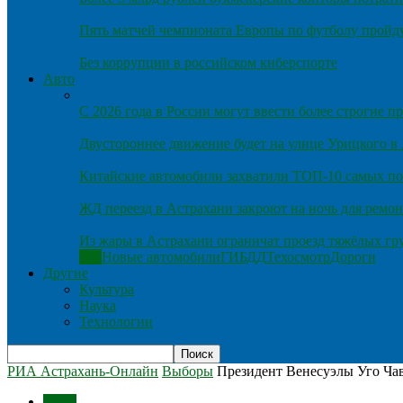
Пять матчей чемпионата Европы по футболу пройду
Без коррупции в российском киберспорте
Авто
С 2026 года в России могут ввести более строгие 
Двустороннее движение будет на улице Урицкого в
Китайские автомобили захватили ТОП-10 самых по
ЖД переезд в Астрахани закроют на ночь для ремон
Из жары в Астрахани ограничат проезд тяжёлых гр
Все
Новые автомобили
ГИБДД
Техосмотр
Дороги
Другие
Культура
Наука
Технологии
РИА Астрахань-Онлайн
Выборы
Президент Венесуэлы Уго Чав
Темы