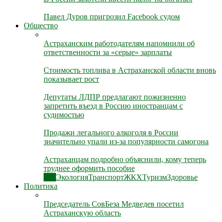
Павел Дуров пригрозил Facebook судом
Общество
Астраханским работодателям напомнили об
ответственности за «серые» зарплаты
Стоимость топлива в Астраханской области вновь
показывает рост
Депутаты ЛДПР предлагают пожизненно
запретить въезд в Россию иностранцам с
судимостью
Продажи легального алкоголя в России
значительно упали из-за популярности самогона
Астраханцам подробно объяснили, кому теперь
труднее оформить пособие
Все
Экология
Транспорт
ЖКХ
Туризм
Здоровье
Политика
Председатель СовБеза Медведев посетил
Астраханскую область