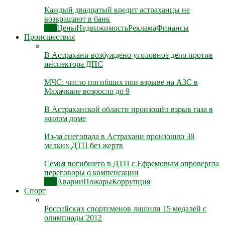
Каждый двадцатый кредит астраханцы не
возвращают в банк
Все
Цены
Недвижимость
Реклама
Финансы
Происшествия
В Астрахани возбуждено уголовное дело против
инспектора ДПС
МЧС: число погибших при взрыве на АЗС в
Махачкале возросло до 9
В Астраханской области произошёл взрыв газа в
жилом доме
Из-за снегопада в Астрахани произошло 38
мелких ДТП без жертв
Семья погибшего в ДТП с Ефремовым опровергла
переговоры о компенсации
Все
Аварии
Пожары
Коррупция
Спорт
Российских спортсменов лишили 15 медалей с
олимпиады 2012