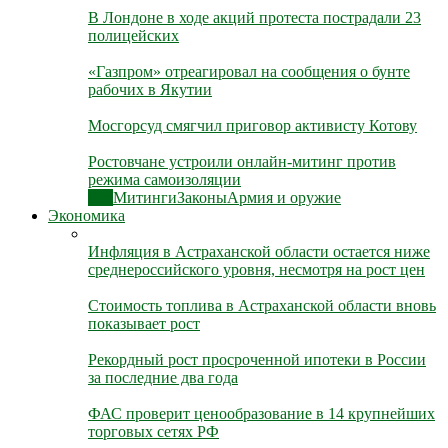
В Лондоне в ходе акций протеста пострадали 23
полицейских
«Газпром» отреагировал на сообщения о бунте
рабочих в Якутии
Мосгорсуд смягчил приговор активисту Котову
Ростовчане устроили онлайн-митинг против
режима самоизоляции
Все
Митинги
Законы
Армия и оружие
Экономика
Инфляция в Астраханской области остается ниже
среднероссийского уровня, несмотря на рост цен
Стоимость топлива в Астраханской области вновь
показывает рост
Рекордный рост просроченной ипотеки в России
за последние два года
ФАС проверит ценообразование в 14 крупнейших
торговых сетях РФ