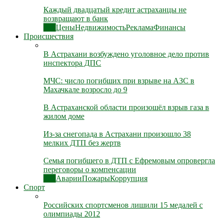
Каждый двадцатый кредит астраханцы не
возвращают в банк
Все
Цены
Недвижимость
Реклама
Финансы
Происшествия
В Астрахани возбуждено уголовное дело против
инспектора ДПС
МЧС: число погибших при взрыве на АЗС в
Махачкале возросло до 9
В Астраханской области произошёл взрыв газа в
жилом доме
Из-за снегопада в Астрахани произошло 38
мелких ДТП без жертв
Семья погибшего в ДТП с Ефремовым опровергла
переговоры о компенсации
Все
Аварии
Пожары
Коррупция
Спорт
Российских спортсменов лишили 15 медалей с
олимпиады 2012