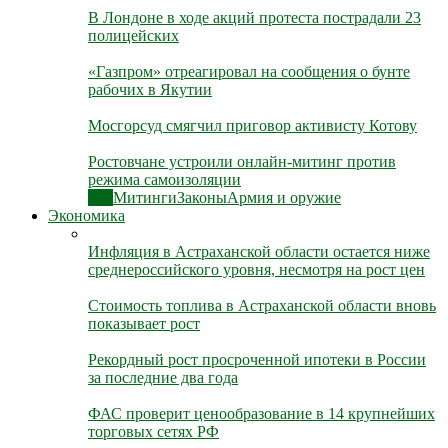
В Лондоне в ходе акций протеста пострадали 23
полицейских
«Газпром» отреагировал на сообщения о бунте
рабочих в Якутии
Мосгорсуд смягчил приговор активисту Котову
Ростовчане устроили онлайн-митинг против
режима самоизоляции
Все
Митинги
Законы
Армия и оружие
Экономика
Инфляция в Астраханской области остается ниже
среднероссийского уровня, несмотря на рост цен
Стоимость топлива в Астраханской области вновь
показывает рост
Рекордный рост просроченной ипотеки в России
за последние два года
ФАС проверит ценообразование в 14 крупнейших
торговых сетях РФ