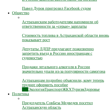
Павел Дуров пригрозил Facebook судом
Общество
Астраханским работодателям напомнили об
ответственности за «серые» зарплаты
Стоимость топлива в Астраханской области вновь
показывает рост
Депутаты ЛДПР предлагают пожизненно
запретить въезд в Россию иностранцам с
судимостью
Продажи легального алкоголя в России
значительно упали из-за популярности самогона
Астраханцам подробно объяснили, кому теперь
труднее оформить пособие
Все
Экология
Транспорт
ЖКХ
Туризм
Здоровье
Политика
Председатель СовБеза Медведев посетил
Астраханскую область