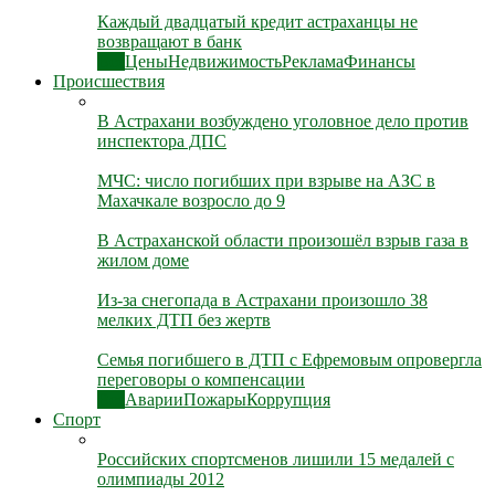
Каждый двадцатый кредит астраханцы не
возвращают в банк
Все
Цены
Недвижимость
Реклама
Финансы
Происшествия
В Астрахани возбуждено уголовное дело против
инспектора ДПС
МЧС: число погибших при взрыве на АЗС в
Махачкале возросло до 9
В Астраханской области произошёл взрыв газа в
жилом доме
Из-за снегопада в Астрахани произошло 38
мелких ДТП без жертв
Семья погибшего в ДТП с Ефремовым опровергла
переговоры о компенсации
Все
Аварии
Пожары
Коррупция
Спорт
Российских спортсменов лишили 15 медалей с
олимпиады 2012