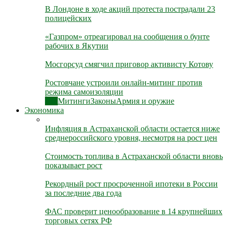
В Лондоне в ходе акций протеста пострадали 23
полицейских
«Газпром» отреагировал на сообщения о бунте
рабочих в Якутии
Мосгорсуд смягчил приговор активисту Котову
Ростовчане устроили онлайн-митинг против
режима самоизоляции
Все
Митинги
Законы
Армия и оружие
Экономика
Инфляция в Астраханской области остается ниже
среднероссийского уровня, несмотря на рост цен
Стоимость топлива в Астраханской области вновь
показывает рост
Рекордный рост просроченной ипотеки в России
за последние два года
ФАС проверит ценообразование в 14 крупнейших
торговых сетях РФ