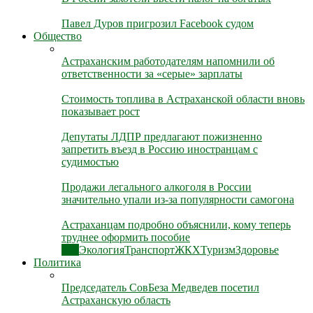
Павел Дуров пригрозил Facebook судом
Общество
Астраханским работодателям напомнили об
ответственности за «серые» зарплаты
Стоимость топлива в Астраханской области вновь
показывает рост
Депутаты ЛДПР предлагают пожизненно
запретить въезд в Россию иностранцам с
судимостью
Продажи легального алкоголя в России
значительно упали из-за популярности самогона
Астраханцам подробно объяснили, кому теперь
труднее оформить пособие
Все
Экология
Транспорт
ЖКХ
Туризм
Здоровье
Политика
Председатель СовБеза Медведев посетил
Астраханскую область