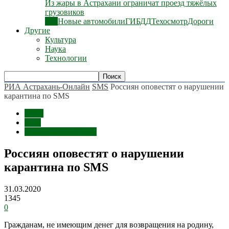
Из жары в Астрахани ограничат проезд тяжёлых
грузовиков
Все
Новые автомобили
ГИБДД
Техосмотр
Дороги
Другие
Культура
Наука
Технологии
РИА Астрахань-Онлайн
SMS
Россиян оповестят о нарушении
карантина по SMS
Темы
SMS
Срочные сообщения
Россиян оповестят о нарушении
карантина по SMS
31.03.2020
1345
0
Гражданам, не имеющим денег для возвращения на родину,