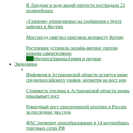
В Лондоне в ходе акций протеста пострадали 23
полицейских
«Газпром» отреагировал на сообщения о бунте
рабочих в Якутии
Мосгорсуд смягчил приговор активисту Котову
Ростовчане устроили онлайн-митинг против
режима самоизоляции
Все
Митинги
Законы
Армия и оружие
Экономика
Инфляция в Астраханской области остается ниже
среднероссийского уровня, несмотря на рост цен
Стоимость топлива в Астраханской области вновь
показывает рост
Рекордный рост просроченной ипотеки в России
за последние два года
ФАС проверит ценообразование в 14 крупнейших
торговых сетях РФ