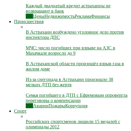
Каждый двадцатый кредит астраханцы не
возвращают в банк
Все
Цены
Недвижимость
Реклама
Финансы
Происшествия
В Астрахани возбуждено уголовное дело против
инспектора ДПС
МЧС: число погибших при взрыве на АЗС в
Махачкале возросло до 9
В Астраханской области произошёл взрыв газа в
жилом доме
Из-за снегопада в Астрахани произошло 38
мелких ДТП без жертв
Семья погибшего в ДТП с Ефремовым опровергла
переговоры о компенсации
Все
Аварии
Пожары
Коррупция
Спорт
Российских спортсменов лишили 15 медалей с
олимпиады 2012