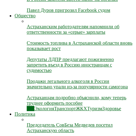
Павел Дуров пригрозил Facebook судом
Общество
Астраханским работодателям напомнили об
ответственности за «серые» зарплаты
Стоимость топлива в Астраханской области вновь
показывает рост
Депутаты ЛДПР предлагают пожизненно
запретить въезд в Россию иностранцам с
судимостью
Продажи легального алкоголя в России
значительно упали из-за популярности самогона
Астраханцам подробно объяснили, кому теперь
труднее оформить пособие
Все
Экология
Транспорт
ЖКХ
Туризм
Здоровье
Политика
Председатель СовБеза Медведев посетил
Астраханскую область