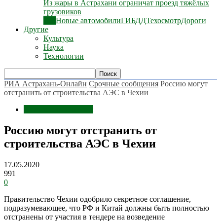
Из жары в Астрахани ограничат проезд тяжёлых
грузовиков
Все
Новые автомобили
ГИБДД
Техосмотр
Дороги
Другие
Культура
Наука
Технологии
РИА Астрахань-Онлайн
Срочные сообщения
Россию могут
отстранить от строительства АЭС в Чехии
Срочные сообщения
Россию могут отстранить от
строительства АЭС в Чехии
17.05.2020
991
0
Правительство Чехии одобрило секретное соглашение,
подразумевающее, что РФ и Китай должны быть полностью
отстранены от участия в тендере на возведение