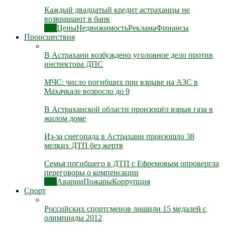
Каждый двадцатый кредит астраханцы не
возвращают в банк
Все
Цены
Недвижимость
Реклама
Финансы
Происшествия
В Астрахани возбуждено уголовное дело против
инспектора ДПС
МЧС: число погибших при взрыве на АЗС в
Махачкале возросло до 9
В Астраханской области произошёл взрыв газа в
жилом доме
Из-за снегопада в Астрахани произошло 38
мелких ДТП без жертв
Семья погибшего в ДТП с Ефремовым опровергла
переговоры о компенсации
Все
Аварии
Пожары
Коррупция
Спорт
Российских спортсменов лишили 15 медалей с
олимпиады 2012