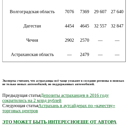
Волгоградская область
7076
7369
29 607
27 640
Дагестан
4454
4645
32 557
32 847
Чечня
2902
2570
—
—
Астраханская область
—
2479
—
—
Эксперты считают, что астраханцы всё чаще уезжают в соседние регионы в поисках
не только новых автомобилей, но поддержанных автомобилей.
Предыдущая статья
Депозиты астраханцев в 2016 году
сократились на 2 млрд рублей
Следующая статья
Астрахань в аутсайдерах по «качеству»
торговых центров
ЭТО МОЖЕТ БЫТЬ ИНТЕРЕСНО
ЕЩЕ ОТ АВТОРА