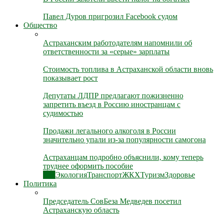
Павел Дуров пригрозил Facebook судом
Общество
Астраханским работодателям напомнили об
ответственности за «серые» зарплаты
Стоимость топлива в Астраханской области вновь
показывает рост
Депутаты ЛДПР предлагают пожизненно
запретить въезд в Россию иностранцам с
судимостью
Продажи легального алкоголя в России
значительно упали из-за популярности самогона
Астраханцам подробно объяснили, кому теперь
труднее оформить пособие
Все
Экология
Транспорт
ЖКХ
Туризм
Здоровье
Политика
Председатель СовБеза Медведев посетил
Астраханскую область