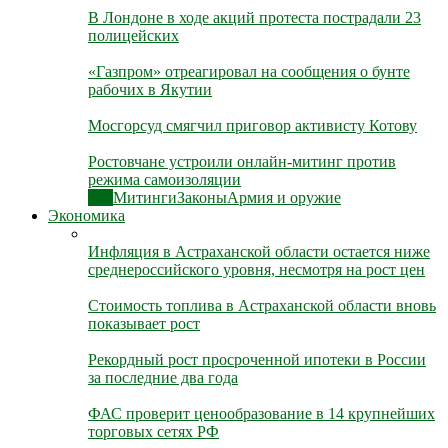
В Лондоне в ходе акций протеста пострадали 23
полицейских
«Газпром» отреагировал на сообщения о бунте
рабочих в Якутии
Мосгорсуд смягчил приговор активисту Котову
Ростовчане устроили онлайн-митинг против
режима самоизоляции
Все
Митинги
Законы
Армия и оружие
Экономика
Инфляция в Астраханской области остается ниже
среднероссийского уровня, несмотря на рост цен
Стоимость топлива в Астраханской области вновь
показывает рост
Рекордный рост просроченной ипотеки в России
за последние два года
ФАС проверит ценообразование в 14 крупнейших
торговых сетях РФ