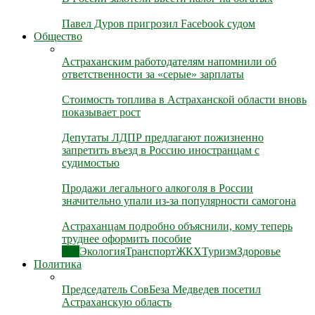
Павел Дуров пригрозил Facebook судом
Общество
Астраханским работодателям напомнили об
ответственности за «серые» зарплаты
Стоимость топлива в Астраханской области вновь
показывает рост
Депутаты ЛДПР предлагают пожизненно
запретить въезд в Россию иностранцам с
судимостью
Продажи легального алкоголя в России
значительно упали из-за популярности самогона
Астраханцам подробно объяснили, кому теперь
труднее оформить пособие
Все
Экология
Транспорт
ЖКХ
Туризм
Здоровье
Политика
Председатель СовБеза Медведев посетил
Астраханскую область