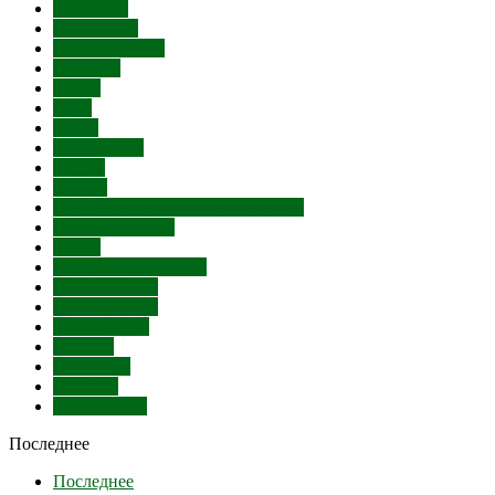
Политика
Экономика
Происшествия
Культура
Спорт
Авто
Наука
Технологии
Россия
В мире
Анонсы событий и мероприятий
Фоторепортажи
Видео
Онлайн-трансляции
Инфографика
Пресс-релизы
Публикации
Опросы
Интервью
Сюжеты
Все новости
Последнее
Последнее