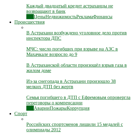
Каждый двадцатый кредит астраханцы не
возвращают в банк
Все
Цены
Недвижимость
Реклама
Финансы
Происшествия
В Астрахани возбуждено уголовное дело против
инспектора ДПС
МЧС: число погибших при взрыве на АЗС в
Махачкале возросло до 9
В Астраханской области произошёл взрыв газа в
жилом доме
Из-за снегопада в Астрахани произошло 38
мелких ДТП без жертв
Семья погибшего в ДТП с Ефремовым опровергла
переговоры о компенсации
Все
Аварии
Пожары
Коррупция
Спорт
Российских спортсменов лишили 15 медалей с
олимпиады 2012