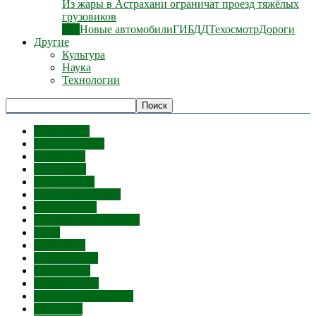
Из жары в Астрахани ограничат проезд тяжёлых
грузовиков
Все
Новые автомобили
ГИБДД
Техосмотр
Дороги
Другие
Культура
Наука
Технологии
г. Харабали
с. Красный Яр
г. Камызяк
с. Икряное
с. Енотаевка
пос. Володарский
г. Ахтубинск
Астраханская область
Темы
пгт Лиман
г. Нариманов
с. Началово
с. Чёрный Яр
Срочные сообщения
Общество