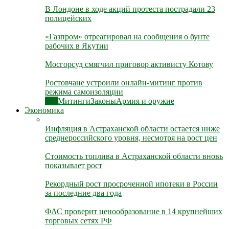
В Лондоне в ходе акций протеста пострадали 23
полицейских
«Газпром» отреагировал на сообщения о бунте
рабочих в Якутии
Мосгорсуд смягчил приговор активисту Котову
Ростовчане устроили онлайн-митинг против
режима самоизоляции
Все
Митинги
Законы
Армия и оружие
Экономика
Инфляция в Астраханской области остается ниже
среднероссийского уровня, несмотря на рост цен
Стоимость топлива в Астраханской области вновь
показывает рост
Рекордный рост просроченной ипотеки в России
за последние два года
ФАС проверит ценообразование в 14 крупнейших
торговых сетях РФ