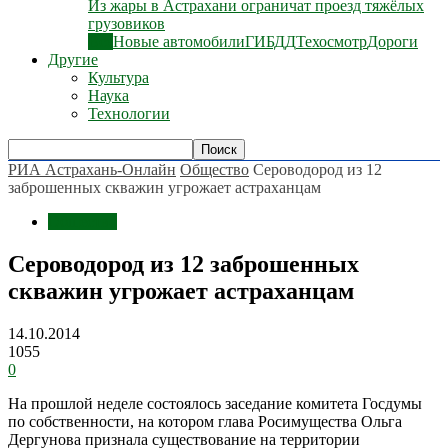
Из жары в Астрахани ограничат проезд тяжёлых
грузовиков
Все
Новые автомобили
ГИБДД
Техосмотр
Дороги
Другие
Культура
Наука
Технологии
РИА Астрахань-Онлайн
Общество
Сероводород из 12
заброшенных скважин угрожает астраханцам
Общество
Сероводород из 12 заброшенных
скважин угрожает астраханцам
14.10.2014
1055
0
На прошлой неделе состоялось заседание комитета Госдумы
по собственности, на котором глава Росимущества Ольга
Дергунова признала существование на территории