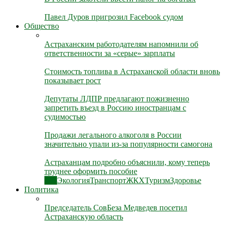
Павел Дуров пригрозил Facebook судом
Общество
Астраханским работодателям напомнили об
ответственности за «серые» зарплаты
Стоимость топлива в Астраханской области вновь
показывает рост
Депутаты ЛДПР предлагают пожизненно
запретить въезд в Россию иностранцам с
судимостью
Продажи легального алкоголя в России
значительно упали из-за популярности самогона
Астраханцам подробно объяснили, кому теперь
труднее оформить пособие
Все
Экология
Транспорт
ЖКХ
Туризм
Здоровье
Политика
Председатель СовБеза Медведев посетил
Астраханскую область