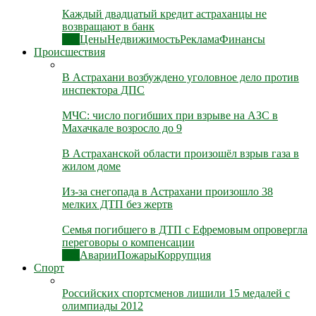
Каждый двадцатый кредит астраханцы не
возвращают в банк
Все
Цены
Недвижимость
Реклама
Финансы
Происшествия
В Астрахани возбуждено уголовное дело против
инспектора ДПС
МЧС: число погибших при взрыве на АЗС в
Махачкале возросло до 9
В Астраханской области произошёл взрыв газа в
жилом доме
Из-за снегопада в Астрахани произошло 38
мелких ДТП без жертв
Семья погибшего в ДТП с Ефремовым опровергла
переговоры о компенсации
Все
Аварии
Пожары
Коррупция
Спорт
Российских спортсменов лишили 15 медалей с
олимпиады 2012