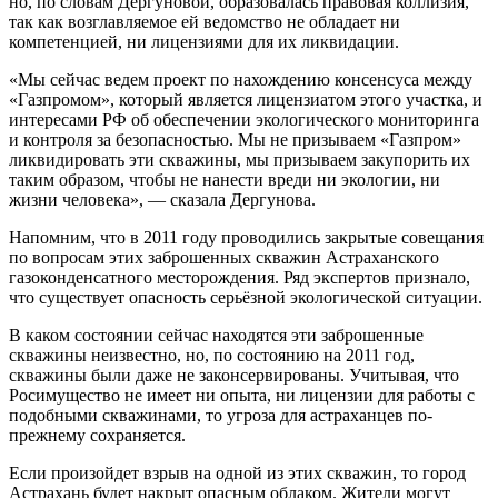
но, по словам Дергуновой, образовалась правовая коллизия,
так как возглавляемое ей ведомство не обладает ни
компетенцией, ни лицензиями для их ликвидации.
«Мы сейчас ведем проект по нахождению консенсуса между
«Газпромом», который является лицензиатом этого участка, и
интересами РФ об обеспечении экологического мониторинга
и контроля за безопасностью. Мы не призываем «Газпром»
ликвидировать эти скважины, мы призываем закупорить их
таким образом, чтобы не нанести вреди ни экологии, ни
жизни человека», — сказала Дергунова.
Напомним, что в 2011 году проводились закрытые совещания
по вопросам этих заброшенных скважин Астраханского
газоконденсатного месторождения. Ряд экспертов признало,
что существует опасность серьёзной экологической ситуации.
В каком состоянии сейчас находятся эти заброшенные
скважины неизвестно, но, по состоянию на 2011 год,
скважины были даже не законсервированы. Учитывая, что
Росимущество не имеет ни опыта, ни лицензии для работы с
подобными скважинами, то угроза для астраханцев по-
прежнему сохраняется.
Если произойдет взрыв на одной из этих скважин, то город
Астрахань будет накрыт опасным облаком. Жители могут