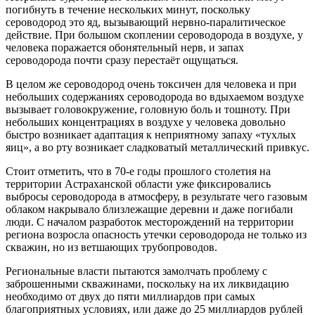
погибнуть в течение нескольких минут, поскольку
сероводород это яд, вызывающий нервно-паралитическое
действие. При большом скоплении сероводорода в воздухе, у
человека поражается обонятельный нерв, и запах
сероводорода почти сразу перестаёт ощущаться.
В целом же сероводород очень токсичен для человека и при
небольших содержаниях сероводорода во вдыхаемом воздухе
вызывает головокружение, головную боль и тошноту. При
небольших концентрациях в воздухе у человека довольно
быстро возникает адаптация к неприятному запаху «тухлых
яиц», а во рту возникает сладковатый металлический привкус.
Стоит отметить, что в 70-е годы прошлого столетия на
территории Астраханской области уже фиксировались
выбросы сероводорода в атмосферу, в результате чего газовым
облаком накрывало близлежащие деревни и даже погибали
люди. С началом разработок месторождений на территории
региона возросла опасность утечки сероводорода не только из
скважин, но из ветшающих трубопроводов.
Региональные власти пытаются замолчать проблему с
заброшенными скважинами, поскольку на их ликвидацию
необходимо от двух до пяти миллиардов при самых
благоприятных условиях, или даже до 25 миллиардов рублей