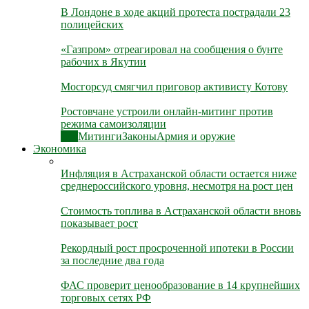
В Лондоне в ходе акций протеста пострадали 23
полицейских
«Газпром» отреагировал на сообщения о бунте
рабочих в Якутии
Мосгорсуд смягчил приговор активисту Котову
Ростовчане устроили онлайн-митинг против
режима самоизоляции
Все
Митинги
Законы
Армия и оружие
Экономика
Инфляция в Астраханской области остается ниже
среднероссийского уровня, несмотря на рост цен
Стоимость топлива в Астраханской области вновь
показывает рост
Рекордный рост просроченной ипотеки в России
за последние два года
ФАС проверит ценообразование в 14 крупнейших
торговых сетях РФ