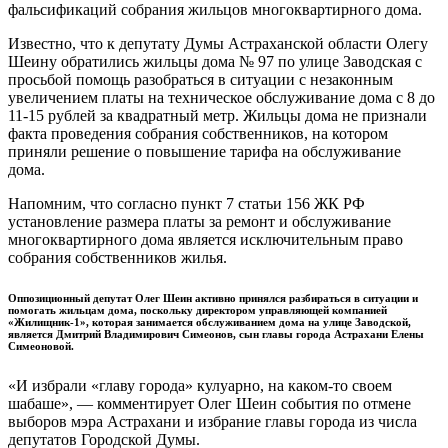
фальсификаций собрания жильцов многоквартирного дома.
Известно, что к депутату Думы Астраханской области Олегу
Шеину обратились жильцы дома № 97 по улице Заводская с
просьбой помощь разобраться в ситуации с незаконным
увеличением платы на техническое обслуживание дома с 8 до
11-15 рублей за квадратный метр. Жильцы дома не признали
факта проведения собрания собственников, на котором
приняли решение о повышение тарифа на обслуживание
дома.
Напомним, что согласно пункт 7 статьи 156 ЖК РФ
установление размера платы за ремонт и обслуживание
многоквартирного дома является исключительным право
собрания собственников жилья.
Оппозиционный депутат Олег Шеин активно принялся разбираться в ситуации и
помогать жильцам дома, поскольку директором управляющей компанией
«Жилищник-1», которая занимается обслуживанием дома на улице Заводской,
является Дмитрий Владимирович Симеонов, сын главы города Астрахани Елены
Симеоновой.
«И избрали «главу города» кулуарно, на каком-то своем
шабаше», — комментирует Олег Шеин события по отмене
выборов мэра Астрахани и избрание главы города из числа
депутатов Городской Думы.