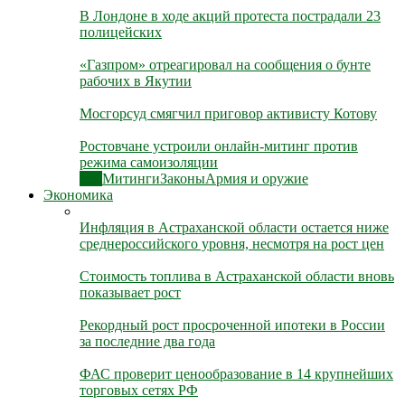
В Лондоне в ходе акций протеста пострадали 23
полицейских
«Газпром» отреагировал на сообщения о бунте
рабочих в Якутии
Мосгорсуд смягчил приговор активисту Котову
Ростовчане устроили онлайн-митинг против
режима самоизоляции
Все
Митинги
Законы
Армия и оружие
Экономика
Инфляция в Астраханской области остается ниже
среднероссийского уровня, несмотря на рост цен
Стоимость топлива в Астраханской области вновь
показывает рост
Рекордный рост просроченной ипотеки в России
за последние два года
ФАС проверит ценообразование в 14 крупнейших
торговых сетях РФ