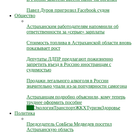
Павел Дуров пригрозил Facebook судом
Общество
Астраханским работодателям напомнили об
ответственности за «серые» зарплаты
Стоимость топлива в Астраханской области вновь
показывает рост
Депутаты ЛДПР предлагают пожизненно
запретить въезд в Россию иностранцам с
судимостью
Продажи легального алкоголя в России
значительно упали из-за популярности самогона
Астраханцам подробно объяснили, кому теперь
труднее оформить пособие
Все
Экология
Транспорт
ЖКХ
Туризм
Здоровье
Политика
Председатель СовБеза Медведев посетил
Астраханскую область