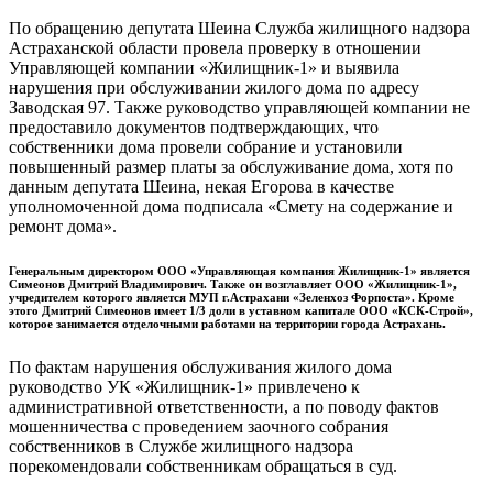
По обращению депутата Шеина Служба жилищного надзора
Астраханской области провела проверку в отношении
Управляющей компании «Жилищник-1» и выявила
нарушения при обслуживании жилого дома по адресу
Заводская 97. Также руководство управляющей компании не
предоставило документов подтверждающих, что
собственники дома провели собрание и установили
повышенный размер платы за обслуживание дома, хотя по
данным депутата Шеина, некая Егорова в качестве
уполномоченной дома подписала «Смету на содержание и
ремонт дома».
Генеральным директором ООО «Управляющая компания Жилищник-1» является
Симеонов Дмитрий Владимирович. Также он возглавляет ООО «Жилищник-1»,
учредителем которого является МУП г.Астрахани «Зеленхоз Форпоста». Кроме
этого Дмитрий Симеонов имеет 1/3 доли в уставном капитале ООО «КСК-Строй»,
которое занимается отделочными работами на территории города Астрахань.
По фактам нарушения обслуживания жилого дома
руководство УК «Жилищник-1» привлечено к
административной ответственности, а по поводу фактов
мошенничества с проведением заочного собрания
собственников в Службе жилищного надзора
порекомендовали собственникам обращаться в суд.