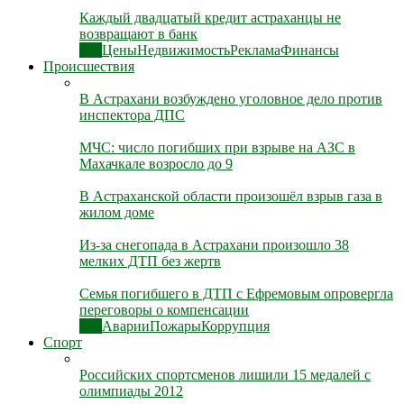
Каждый двадцатый кредит астраханцы не
возвращают в банк
Все
Цены
Недвижимость
Реклама
Финансы
Происшествия
В Астрахани возбуждено уголовное дело против
инспектора ДПС
МЧС: число погибших при взрыве на АЗС в
Махачкале возросло до 9
В Астраханской области произошёл взрыв газа в
жилом доме
Из-за снегопада в Астрахани произошло 38
мелких ДТП без жертв
Семья погибшего в ДТП с Ефремовым опровергла
переговоры о компенсации
Все
Аварии
Пожары
Коррупция
Спорт
Российских спортсменов лишили 15 медалей с
олимпиады 2012