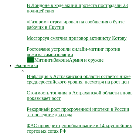
В Лондоне в ходе акций протеста пострадали 23
полицейских
«Газпром» отреагировал на сообщения о бунте
рабочих в Якутии
Мосгорсуд смягчил приговор активисту Котову
Ростовчане устроили онлайн-митинг против
режима самоизоляции
Все
Митинги
Законы
Армия и оружие
Экономика
Инфляция в Астраханской области остается ниже
среднероссийского уровня, несмотря на рост цен
Стоимость топлива в Астраханской области вновь
показывает рост
Рекордный рост просроченной ипотеки в России
за последние два года
ФАС проверит ценообразование в 14 крупнейших
торговых сетях РФ