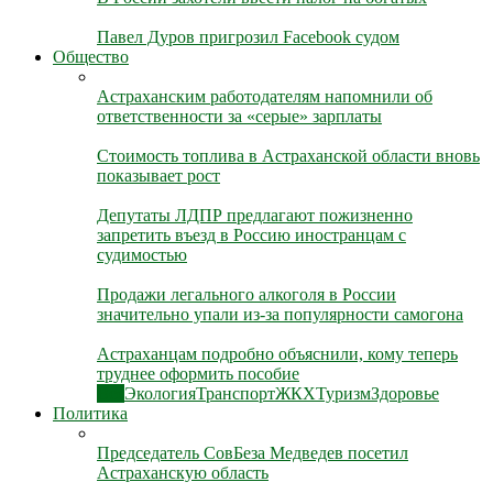
Павел Дуров пригрозил Facebook судом
Общество
Астраханским работодателям напомнили об
ответственности за «серые» зарплаты
Стоимость топлива в Астраханской области вновь
показывает рост
Депутаты ЛДПР предлагают пожизненно
запретить въезд в Россию иностранцам с
судимостью
Продажи легального алкоголя в России
значительно упали из-за популярности самогона
Астраханцам подробно объяснили, кому теперь
труднее оформить пособие
Все
Экология
Транспорт
ЖКХ
Туризм
Здоровье
Политика
Председатель СовБеза Медведев посетил
Астраханскую область