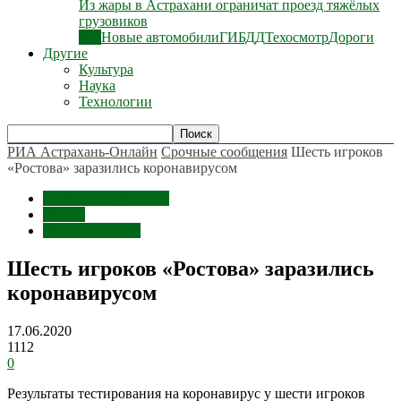
Из жары в Астрахани ограничат проезд тяжёлых
грузовиков
Все
Новые автомобили
ГИБДД
Техосмотр
Дороги
Другие
Культура
Наука
Технологии
РИА Астрахань-Онлайн
Срочные сообщения
Шесть игроков
«Ростова» заразились коронавирусом
Срочные сообщения
Россия
Ростов-на-Дону
Шесть игроков «Ростова» заразились
коронавирусом
17.06.2020
1112
0
Результаты тестирования на коронавирус у шести игроков