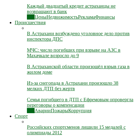
Каждый двадцатый кредит астраханцы не
возвращают в банк
Все
Цены
Недвижимость
Реклама
Финансы
Происшествия
В Астрахани возбуждено уголовное дело против
инспектора ДПС
МЧС: число погибших при взрыве на АЗС в
Махачкале возросло до 9
В Астраханской области произошёл взрыв газа в
жилом доме
Из-за снегопада в Астрахани произошло 38
мелких ДТП без жертв
Семья погибшего в ДТП с Ефремовым опровергла
переговоры о компенсации
Все
Аварии
Пожары
Коррупция
Спорт
Российских спортсменов лишили 15 медалей с
олимпиады 2012