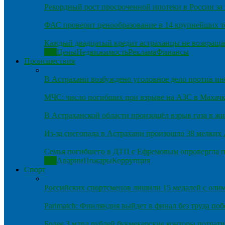
Рекордный рост просроченной ипотеки в России за 
ФАС проверит ценообразование в 14 крупнейших т
Каждый двадцатый кредит астраханцы не возвраща
Все
Цены
Недвижимость
Реклама
Финансы
Происшествия
В Астрахани возбуждено уголовное дело против и
МЧС: число погибших при взрыве на АЗС в Махачка
В Астраханской области произошёл взрыв газа в ж
Из-за снегопада в Астрахани произошло 38 мелких
Семья погибшего в ДТП с Ефремовым опровергла п
Все
Аварии
Пожары
Коррупция
Спорт
Российских спортсменов лишили 15 медалей с оли
Parimatch: Финляндия выйдет в финал без труда по
Более 3 млрд рублей букмекерские конторы потрати