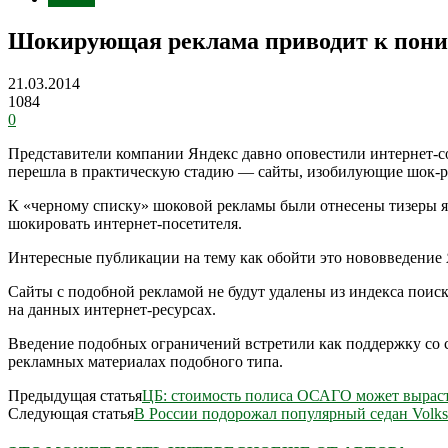
Шокирующая реклама приводит к пони
21.03.2014
1084
0
Представители компании Яндекс давно оповестили интернет-со
перешла в практическую стадию — сайты, изобилующие шок-р
К «черному списку» шоковой рекламы были отнесены тизеры яр
шокировать интернет-посетителя.
Интересные публикации на тему как обойти это нововведение
Сайты с подобной рекламой не будут удалены из индекса поис
на данных интернет-ресурсах.
Введение подобных ограничений встретили как поддержку со с
рекламных материалах подобного типа.
Предыдущая статья
ЦБ: стоимость полиса ОСАГО может выраст
Следующая статья
В России подорожал популярный седан Volks