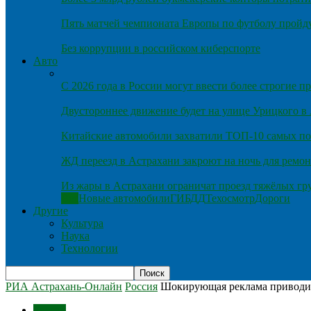
Пять матчей чемпионата Европы по футболу пройду
Без коррупции в российском киберспорте
Авто
С 2026 года в России могут ввести более строгие 
Двустороннее движение будет на улице Урицкого в
Китайские автомобили захватили ТОП-10 самых по
ЖД переезд в Астрахани закроют на ночь для ремон
Из жары в Астрахани ограничат проезд тяжёлых гр
Все
Новые автомобили
ГИБДД
Техосмотр
Дороги
Другие
Культура
Наука
Технологии
РИА Астрахань-Онлайн
Россия
Шокирующая реклама приводит
Россия