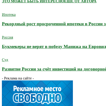
ЭТО МОЖЕТ БЫТЬ ИНТЕРЕСНО
ЕЩЕ ОТ АВТОРА
Ипотека
Рекордный рост просроченной ипотеки в России з
Россия
Букмекеры не верят в победу Манижа на Еврови
Суд
Развитие России за счёт инвестиций на договорно
- Реклама на сайте -