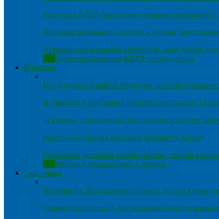
Депутаты ЛДПР предлагают пожизненно запретить 
Продажи легального алкоголя в России значительно
Астраханцам подробно объяснили, кому теперь тру
Все
Экология
Транспорт
ЖКХ
Туризм
Здоровье
Политика
Председатель СовБеза Медведев посетил Астраханс
В Лондоне в ходе акций протеста пострадали 23 п
«Газпром» отреагировал на сообщения о бунте рабо
Мосгорсуд смягчил приговор активисту Котову
Ростовчане устроили онлайн-митинг против режим
Все
Митинги
Законы
Армия и оружие
Экономика
Инфляция в Астраханской области остается ниже ср
Стоимость топлива в Астраханской области вновь п