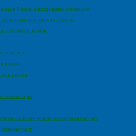
въезд в Россию иностранцам с судимостью
 упали из-за популярности самогона
днее оформить пособие
кую область
олицейских
чих в Якутии
а самоизоляции
еднероссийского уровня, несмотря на рост цен
оказывает рост