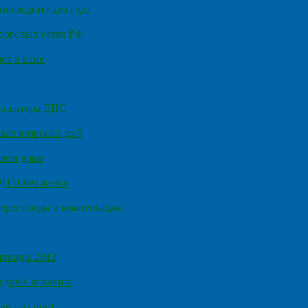
последние два года
орговых сетях РФ
ют в банк
нспектора ДПС
ле возросло до 9
илом доме
 ДТП без жертв
ереговоры о компенсации
мпиады 2012
бедив Словакию
ли на спорт