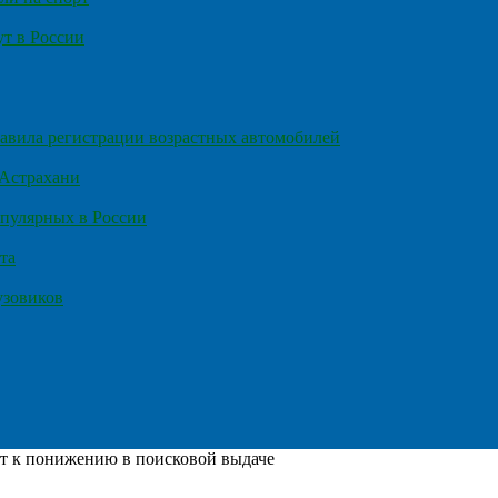
т в России
правила регистрации возрастных автомобилей
 Астрахани
пулярных в России
та
узовиков
 к понижению в поисковой выдаче