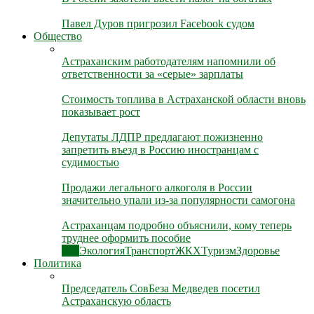
Павел Дуров пригрозил Facebook судом
Общество
Астраханским работодателям напомнили об
ответственности за «серые» зарплаты
Стоимость топлива в Астраханской области вновь
показывает рост
Депутаты ЛДПР предлагают пожизненно
запретить въезд в Россию иностранцам с
судимостью
Продажи легального алкоголя в России
значительно упали из-за популярности самогона
Астраханцам подробно объяснили, кому теперь
труднее оформить пособие
Все
Экология
Транспорт
ЖКХ
Туризм
Здоровье
Политика
Председатель СовБеза Медведев посетил
Астраханскую область