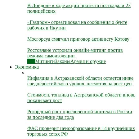
В Лондоне в ходе акций протеста пострадали 23
полицейских
«Газпром» отреагировал на сообщения о бунте
рабочих в Якутии
Мосгорсуд смягчил приговор активисту Котову
Ростовчане устроили онлайн-митинг против
режима самоизоляции
Все
Митинги
Законы
Армия и оружие
Экономика
Инфляция в Астраханской области остается ниже
среднероссийского уровня, несмотря на рост цен
Стоимость топлива в Астраханской области вновь
показывает рост
Рекордный рост просроченной ипотеки в России
за последние два года
ФАС проверит ценообразование в 14 крупнейших
торговых сетях РФ