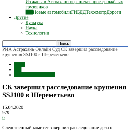
Из жары в Астрахани ограничат проезд тяжёлых
грузовиков
Все
Новые автомобили
ГИБДД
Техосмотр
Дороги
Другие
Культура
Наука
Технологии
РИА Астрахань-Онлайн
Суд
СК завершил расследование
крушения SSJ100 в Шереметьево
Темы
Суд
Срочные сообщения
СК завершил расследование крушения
SSJ100 в Шереметьево
15.04.2020
979
0
Следственный комитет завершил расследование дела о