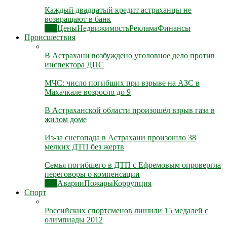
Каждый двадцатый кредит астраханцы не
возвращают в банк
Все
Цены
Недвижимость
Реклама
Финансы
Происшествия
В Астрахани возбуждено уголовное дело против
инспектора ДПС
МЧС: число погибших при взрыве на АЗС в
Махачкале возросло до 9
В Астраханской области произошёл взрыв газа в
жилом доме
Из-за снегопада в Астрахани произошло 38
мелких ДТП без жертв
Семья погибшего в ДТП с Ефремовым опровергла
переговоры о компенсации
Все
Аварии
Пожары
Коррупция
Спорт
Российских спортсменов лишили 15 медалей с
олимпиады 2012