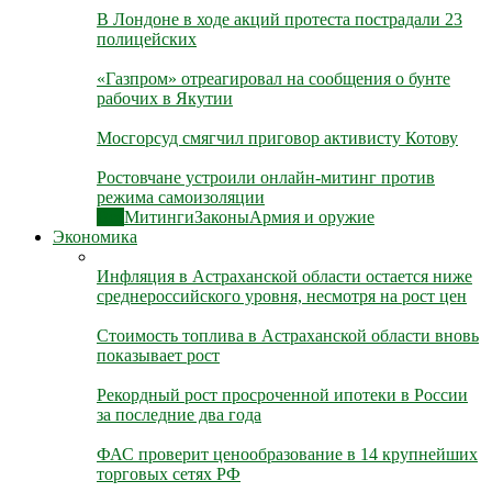
В Лондоне в ходе акций протеста пострадали 23
полицейских
«Газпром» отреагировал на сообщения о бунте
рабочих в Якутии
Мосгорсуд смягчил приговор активисту Котову
Ростовчане устроили онлайн-митинг против
режима самоизоляции
Все
Митинги
Законы
Армия и оружие
Экономика
Инфляция в Астраханской области остается ниже
среднероссийского уровня, несмотря на рост цен
Стоимость топлива в Астраханской области вновь
показывает рост
Рекордный рост просроченной ипотеки в России
за последние два года
ФАС проверит ценообразование в 14 крупнейших
торговых сетях РФ