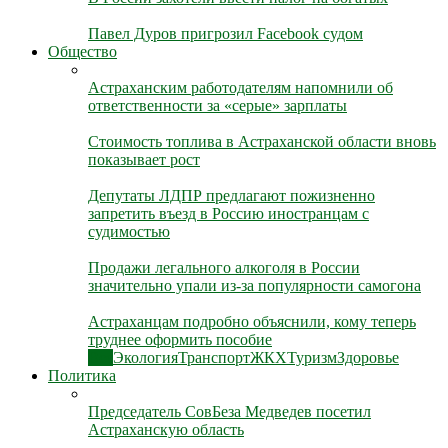
Павел Дуров пригрозил Facebook судом
Общество
Астраханским работодателям напомнили об
ответственности за «серые» зарплаты
Стоимость топлива в Астраханской области вновь
показывает рост
Депутаты ЛДПР предлагают пожизненно
запретить въезд в Россию иностранцам с
судимостью
Продажи легального алкоголя в России
значительно упали из-за популярности самогона
Астраханцам подробно объяснили, кому теперь
труднее оформить пособие
Все
Экология
Транспорт
ЖКХ
Туризм
Здоровье
Политика
Председатель СовБеза Медведев посетил
Астраханскую область