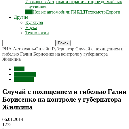
Из жары в Астрахани ограничат проезд тяжёлых
грузовиков
Все
Новые автомобили
ГИБДД
Техосмотр
Дороги
Другие
Культура
Наука
Технологии
РИА Астрахань-Онлайн
Губернатор
Случай с похищением и
гибелью Галии Борисенко на контроле у губернатора
Жилкина
Темы
Губернатор
Общество
Случай с похищением и гибелью Галии
Борисенко на контроле у губернатора
Жилкина
06.01.2014
1272