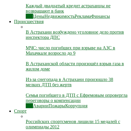
Каждый двадцатый кредит астраханцы не
возвращают в банк
Все
Цены
Недвижимость
Реклама
Финансы
Происшествия
В Астрахани возбуждено уголовное дело против
инспектора ДПС
МЧС: число погибших при взрыве на АЗС в
Махачкале возросло до 9
В Астраханской области произошёл взрыв газа в
жилом доме
Из-за снегопада в Астрахани произошло 38
мелких ДТП без жертв
Семья погибшего в ДТП с Ефремовым опровергла
переговоры о компенсации
Все
Аварии
Пожары
Коррупция
Спорт
Российских спортсменов лишили 15 медалей с
олимпиады 2012