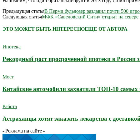
Напомним, что один британский фунт в 2013 году стоил примерн
Предыдущая статья
В Перми бульдозер раздавил почти 500 игр
Следующая статья
МФК «Савеловский Сити» открыт на севере
ЭТО МОЖЕТ БЫТЬ ИНТЕРЕСНО
ЕЩЕ ОТ АВТОРА
Ипотека
Рекордный рост просроченной ипотеки в России з
Мост
Китайские автомобили захватили ТОП-10 самых 
Работа
Астраханцы хотят заказать лекарства с доставко
- Реклама на сайте -