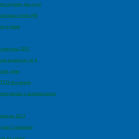
последние два года
орговых сетях РФ
ют в банк
нспектора ДПС
ле возросло до 9
илом доме
 ДТП без жертв
ереговоры о компенсации
мпиады 2012
бедив Словакию
ли на спорт