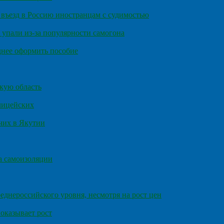
въезд в Россию иностранцам с судимостью
 упали из-за популярности самогона
днее оформить пособие
кую область
олицейских
чих в Якутии
а самоизоляции
еднероссийского уровня, несмотря на рост цен
оказывает рост