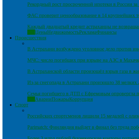
Рекордный рост просроченной ипотеки в России за 
ФАС проверит ценообразование в 14 крупнейших т
Каждый двадцатый кредит астраханцы не возвраща
Все
Цены
Недвижимость
Реклама
Финансы
Происшествия
В Астрахани возбуждено уголовное дело против и
МЧС: число погибших при взрыве на АЗС в Махачка
В Астраханской области произошёл взрыв газа в ж
Из-за снегопада в Астрахани произошло 38 мелких
Семья погибшего в ДТП с Ефремовым опровергла п
Все
Аварии
Пожары
Коррупция
Спорт
Российских спортсменов лишили 15 медалей с оли
Parimatch: Финляндия выйдет в финал без труда по
Более 3 млрд рублей букмекерские конторы потрати