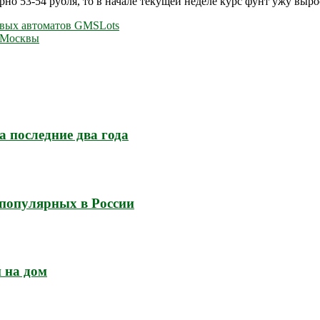
о 53-54 рубля, то в начале текущей неделе курс фунт ужу вырос 
овых автоматов GMSLots
 Москвы
а последние два года
популярных в России
й на дом