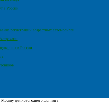
т в России
правила регистрации возрастных автомобилей
 Астрахани
пулярных в России
та
узовиков
 Москву для новогоднего шопинга