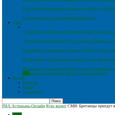
Пять матчей чемпионата Европы по футболу пройду
Без коррупции в российском киберспорте
Авто
С 2026 года в России могут ввести более строгие 
Двустороннее движение будет на улице Урицкого в
Китайские автомобили захватили ТОП-10 самых по
ЖД переезд в Астрахани закроют на ночь для ремон
Из жары в Астрахани ограничат проезд тяжёлых гр
Все
Новые автомобили
ГИБДД
Техосмотр
Дороги
Другие
Культура
Наука
Технологии
РИА Астрахань-Онлайн
Курс валют
СМИ: Британцы приедут в
Темы