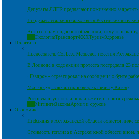
Депутаты ЛДПР предлагают пожизненно запретить 
Продажи легального алкоголя в России значительно
Астраханцам подробно объяснили, кому теперь тру
Все
Экология
Транспорт
ЖКХ
Туризм
Здоровье
Политика
Председатель СовБеза Медведев посетил Астраханс
В Лондоне в ходе акций протеста пострадали 23 п
«Газпром» отреагировал на сообщения о бунте рабо
Мосгорсуд смягчил приговор активисту Котову
Ростовчане устроили онлайн-митинг против режим
Все
Митинги
Законы
Армия и оружие
Экономика
Инфляция в Астраханской области остается ниже ср
Стоимость топлива в Астраханской области вновь п