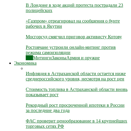
В Лондоне в ходе акций протеста пострадали 23
полицейских
«Газпром» отреагировал на сообщения о бунте
рабочих в Якутии
Мосгорсуд смягчил приговор активисту Котову
Ростовчане устроили онлайн-митинг против
режима самоизоляции
Все
Митинги
Законы
Армия и оружие
Экономика
Инфляция в Астраханской области остается ниже
среднероссийского уровня, несмотря на рост цен
Стоимость топлива в Астраханской области вновь
показывает рост
Рекордный рост просроченной ипотеки в России
за последние два года
ФАС проверит ценообразование в 14 крупнейших
торговых сетях РФ