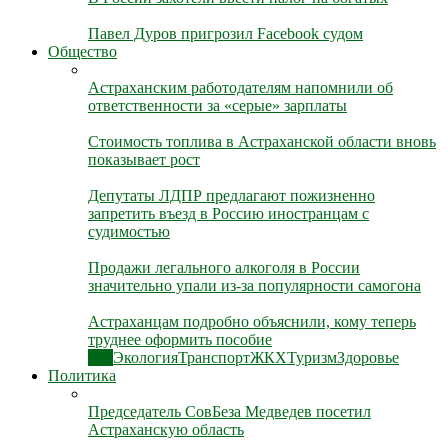
Павел Дуров пригрозил Facebook судом
Общество
Астраханским работодателям напомнили об
ответственности за «серые» зарплаты
Стоимость топлива в Астраханской области вновь
показывает рост
Депутаты ЛДПР предлагают пожизненно
запретить въезд в Россию иностранцам с
судимостью
Продажи легального алкоголя в России
значительно упали из-за популярности самогона
Астраханцам подробно объяснили, кому теперь
труднее оформить пособие
Все
Экология
Транспорт
ЖКХ
Туризм
Здоровье
Политика
Председатель СовБеза Медведев посетил
Астраханскую область