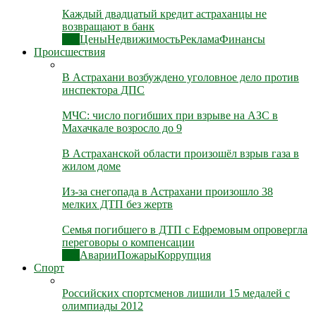
Каждый двадцатый кредит астраханцы не
возвращают в банк
Все
Цены
Недвижимость
Реклама
Финансы
Происшествия
В Астрахани возбуждено уголовное дело против
инспектора ДПС
МЧС: число погибших при взрыве на АЗС в
Махачкале возросло до 9
В Астраханской области произошёл взрыв газа в
жилом доме
Из-за снегопада в Астрахани произошло 38
мелких ДТП без жертв
Семья погибшего в ДТП с Ефремовым опровергла
переговоры о компенсации
Все
Аварии
Пожары
Коррупция
Спорт
Российских спортсменов лишили 15 медалей с
олимпиады 2012