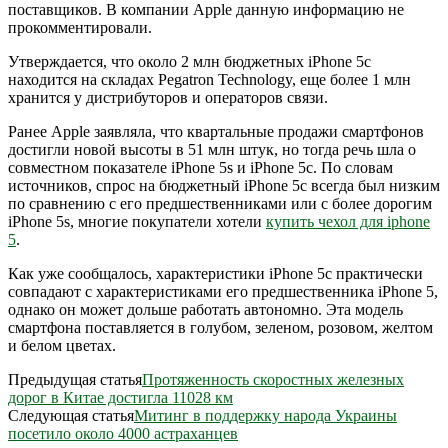
поставщиков. В компании Apple данную информацию не
прокомментировали.
Утверждается, что около 2 млн бюджетных iPhone 5c
находится на складах Pegatron Technology, еще более 1 млн
хранится у дистрибуторов и операторов связи.
Ранее Apple заявляла, что квартальные продажи смартфонов
достигли новой высоты в 51 млн штук, но тогда речь шла о
совместном показателе iPhone 5s и iPhone 5c. По словам
источников, спрос на бюджетный iPhone 5c всегда был низким
по сравнению с его предшественниками или с более дорогим
iPhone 5s, многие покупатели хотели
купить чехол для iphone
5
.
Как уже сообщалось, характеристики iPhone 5с практически
совпадают с характеристиками его предшественника iPhone 5,
однако он может дольше работать автономно. Эта модель
смартфона поставляется в голубом, зеленом, розовом, желтом
и белом цветах.
Предыдущая статья
Протяженность скоростных железных
дорог в Китае достигла 11028 км
Следующая статья
Митинг в поддержку народа Украины
посетило около 4000 астраханцев