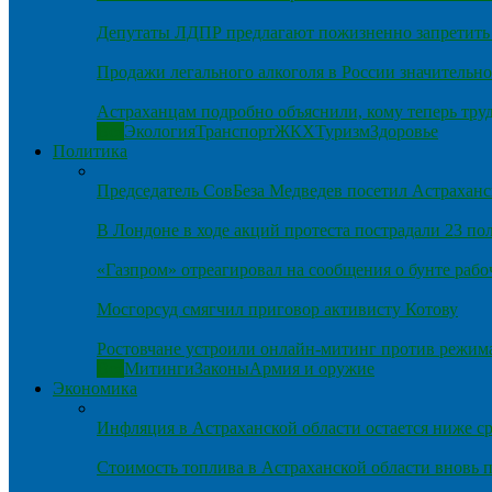
Депутаты ЛДПР предлагают пожизненно запретить 
Продажи легального алкоголя в России значительно
Астраханцам подробно объяснили, кому теперь тру
Все
Экология
Транспорт
ЖКХ
Туризм
Здоровье
Политика
Председатель СовБеза Медведев посетил Астраханс
В Лондоне в ходе акций протеста пострадали 23 п
«Газпром» отреагировал на сообщения о бунте рабо
Мосгорсуд смягчил приговор активисту Котову
Ростовчане устроили онлайн-митинг против режим
Все
Митинги
Законы
Армия и оружие
Экономика
Инфляция в Астраханской области остается ниже ср
Стоимость топлива в Астраханской области вновь п