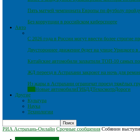
Пять матчей чемпионата Европы по футболу пройду
Без коррупции в российском киберспорте
Авто
С 2026 года в России могут ввести более строгие 
Двустороннее движение будет на улице Урицкого в
Китайские автомобили захватили ТОП-10 самых по
ЖД переезд в Астрахани закроют на ночь для ремон
Из жары в Астрахани ограничат проезд тяжёлых гр
Все
Новые автомобили
ГИБДД
Техосмотр
Дороги
Другие
Культура
Наука
Технологии
РИА Астрахань-Онлайн
Срочные сообщения
Собянин выступил
Срочные сообщения