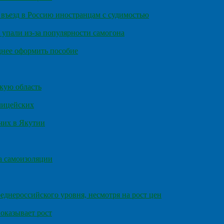
въезд в Россию иностранцам с судимостью
 упали из-за популярности самогона
днее оформить пособие
кую область
олицейских
чих в Якутии
а самоизоляции
еднероссийского уровня, несмотря на рост цен
оказывает рост