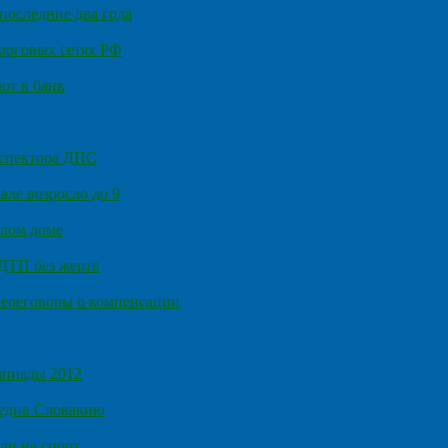
последние два года
орговых сетях РФ
ют в банк
нспектора ДПС
ле возросло до 9
илом доме
 ДТП без жертв
ереговоры о компенсации
мпиады 2012
бедив Словакию
ли на спорт