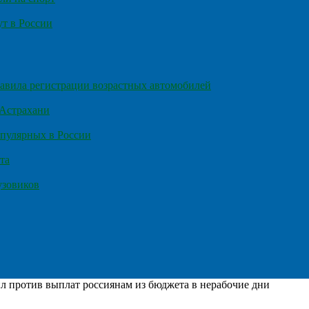
т в России
правила регистрации возрастных автомобилей
 Астрахани
пулярных в России
та
узовиков
 против выплат россиянам из бюджета в нерабочие дни