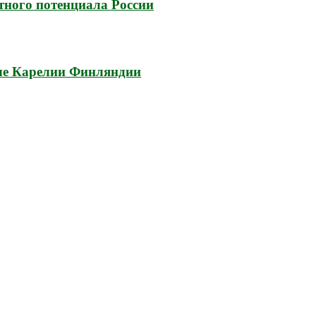
тного потенциала России
аче Карелии Финляндии