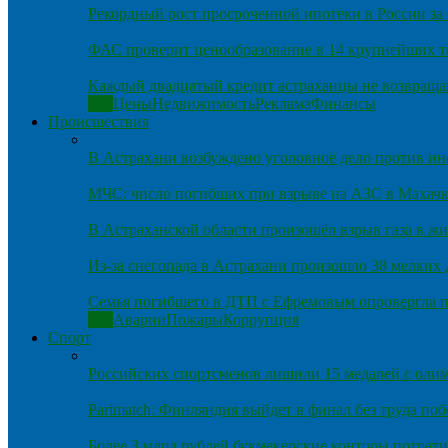
Рекордный рост просроченной ипотеки в России за 
ФАС проверит ценообразование в 14 крупнейших т
Каждый двадцатый кредит астраханцы не возвраща
Все
Цены
Недвижимость
Реклама
Финансы
Происшествия
В Астрахани возбуждено уголовное дело против и
МЧС: число погибших при взрыве на АЗС в Махачка
В Астраханской области произошёл взрыв газа в ж
Из-за снегопада в Астрахани произошло 38 мелких
Семья погибшего в ДТП с Ефремовым опровергла п
Все
Аварии
Пожары
Коррупция
Спорт
Российских спортсменов лишили 15 медалей с оли
Parimatch: Финляндия выйдет в финал без труда по
Более 3 млрд рублей букмекерские конторы потрати