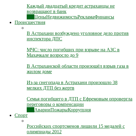
Каждый двадцатый кредит астраханцы не
возвращают в банк
Все
Цены
Недвижимость
Реклама
Финансы
Происшествия
В Астрахани возбуждено уголовное дело против
инспектора ДПС
МЧС: число погибших при взрыве на АЗС в
Махачкале возросло до 9
В Астраханской области произошёл взрыв газа в
жилом доме
Из-за снегопада в Астрахани произошло 38
мелких ДТП без жертв
Семья погибшего в ДТП с Ефремовым опровергла
переговоры о компенсации
Все
Аварии
Пожары
Коррупция
Спорт
Российских спортсменов лишили 15 медалей с
олимпиады 2012