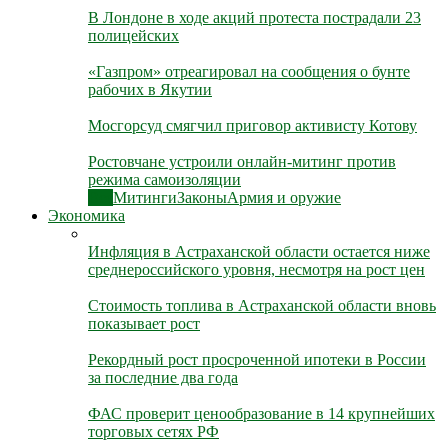
В Лондоне в ходе акций протеста пострадали 23
полицейских
«Газпром» отреагировал на сообщения о бунте
рабочих в Якутии
Мосгорсуд смягчил приговор активисту Котову
Ростовчане устроили онлайн-митинг против
режима самоизоляции
Все
Митинги
Законы
Армия и оружие
Экономика
Инфляция в Астраханской области остается ниже
среднероссийского уровня, несмотря на рост цен
Стоимость топлива в Астраханской области вновь
показывает рост
Рекордный рост просроченной ипотеки в России
за последние два года
ФАС проверит ценообразование в 14 крупнейших
торговых сетях РФ