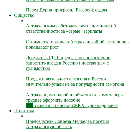
Павел Дуров пригрозил Facebook судом
Общество
Астраханским работодателям напомнили об
ответственности за «серые» зарплаты
Стоимость топлива в Астраханской области вновь
показывает рост
Депутаты ЛДПР предлагают пожизненно
запретить въезд в Россию иностранцам с
судимостью
Продажи легального алкоголя в России
значительно упали из-за популярности самогона
Астраханцам подробно объяснили, кому теперь
труднее оформить пособие
Все
Экология
Транспорт
ЖКХ
Туризм
Здоровье
Политика
Председатель СовБеза Медведев посетил
Астраханскую область