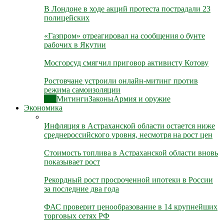
В Лондоне в ходе акций протеста пострадали 23
полицейских
«Газпром» отреагировал на сообщения о бунте
рабочих в Якутии
Мосгорсуд смягчил приговор активисту Котову
Ростовчане устроили онлайн-митинг против
режима самоизоляции
Все
Митинги
Законы
Армия и оружие
Экономика
Инфляция в Астраханской области остается ниже
среднероссийского уровня, несмотря на рост цен
Стоимость топлива в Астраханской области вновь
показывает рост
Рекордный рост просроченной ипотеки в России
за последние два года
ФАС проверит ценообразование в 14 крупнейших
торговых сетях РФ