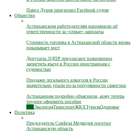
Павел Дуров пригрозил Facebook судом
Общество
Астраханским работодателям напомнили об
ответственности за «серые» зарплаты
Стоимость топлива в Астраханской области вновь
показывает рост
Депутаты ЛДПР предлагают пожизненно
запретить въезд в Россию иностранцам с
судимостью
Продажи легального алкоголя в России
значительно упали из-за популярности самогона
Астраханцам подробно объяснили, кому теперь
труднее оформить пособие
Все
Экология
Транспорт
ЖКХ
Туризм
Здоровье
Политика
Председатель СовБеза Медведев посетил
Астраханскую область