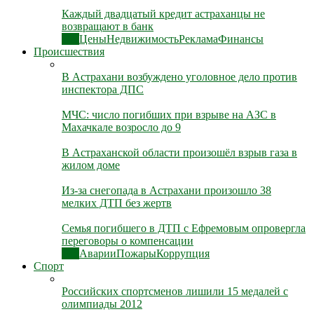
Каждый двадцатый кредит астраханцы не
возвращают в банк
Все
Цены
Недвижимость
Реклама
Финансы
Происшествия
В Астрахани возбуждено уголовное дело против
инспектора ДПС
МЧС: число погибших при взрыве на АЗС в
Махачкале возросло до 9
В Астраханской области произошёл взрыв газа в
жилом доме
Из-за снегопада в Астрахани произошло 38
мелких ДТП без жертв
Семья погибшего в ДТП с Ефремовым опровергла
переговоры о компенсации
Все
Аварии
Пожары
Коррупция
Спорт
Российских спортсменов лишили 15 медалей с
олимпиады 2012