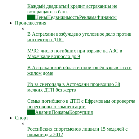
Каждый двадцатый кредит астраханцы не
возвращают в банк
Все
Цены
Недвижимость
Реклама
Финансы
Происшествия
В Астрахани возбуждено уголовное дело против
инспектора ДПС
МЧС: число погибших при взрыве на АЗС в
Махачкале возросло до 9
В Астраханской области произошёл взрыв газа в
жилом доме
Из-за снегопада в Астрахани произошло 38
мелких ДТП без жертв
Семья погибшего в ДТП с Ефремовым опровергла
переговоры о компенсации
Все
Аварии
Пожары
Коррупция
Спорт
Российских спортсменов лишили 15 медалей с
олимпиады 2012