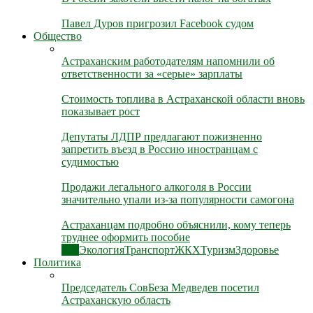
Павел Дуров пригрозил Facebook судом
Общество
Астраханским работодателям напомнили об
ответственности за «серые» зарплаты
Стоимость топлива в Астраханской области вновь
показывает рост
Депутаты ЛДПР предлагают пожизненно
запретить въезд в Россию иностранцам с
судимостью
Продажи легального алкоголя в России
значительно упали из-за популярности самогона
Астраханцам подробно объяснили, кому теперь
труднее оформить пособие
Все
Экология
Транспорт
ЖКХ
Туризм
Здоровье
Политика
Председатель СовБеза Медведев посетил
Астраханскую область