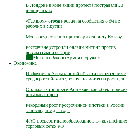
В Лондоне в ходе акций протеста пострадали 23
полицейских
«Газпром» отреагировал на сообщения о бунте
рабочих в Якутии
Мосгорсуд смягчил приговор активисту Котову
Ростовчане устроили онлайн-митинг против
режима самоизоляции
Все
Митинги
Законы
Армия и оружие
Экономика
Инфляция в Астраханской области остается ниже
среднероссийского уровня, несмотря на рост цен
Стоимость топлива в Астраханской области вновь
показывает рост
Рекордный рост просроченной ипотеки в России
за последние два года
ФАС проверит ценообразование в 14 крупнейших
торговых сетях РФ