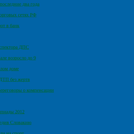
последние два года
орговых сетях РФ
ют в банк
нспектора ДПС
ле возросло до 9
илом доме
 ДТП без жертв
ереговоры о компенсации
мпиады 2012
бедив Словакию
ли на спорт