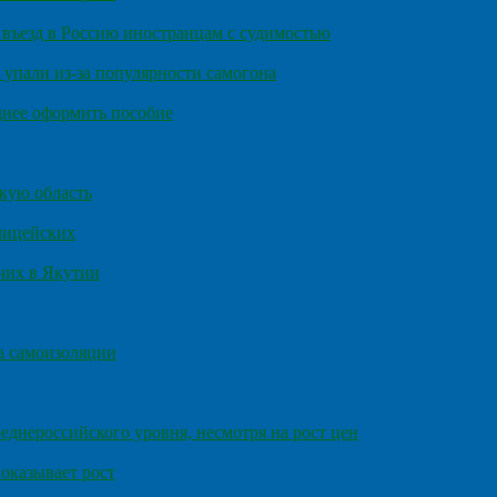
въезд в Россию иностранцам с судимостью
 упали из-за популярности самогона
днее оформить пособие
кую область
олицейских
чих в Якутии
а самоизоляции
еднероссийского уровня, несмотря на рост цен
оказывает рост