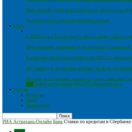
Пять матчей чемпионата Европы по футболу пройду
Без коррупции в российском киберспорте
Авто
С 2026 года в России могут ввести более строгие 
Двустороннее движение будет на улице Урицкого в
Китайские автомобили захватили ТОП-10 самых по
ЖД переезд в Астрахани закроют на ночь для ремон
Из жары в Астрахани ограничат проезд тяжёлых гр
Все
Новые автомобили
ГИБДД
Техосмотр
Дороги
Другие
Культура
Наука
Технологии
РИА Астрахань-Онлайн
Банк
Ставки по кредитам в Сбербанке 
Темы