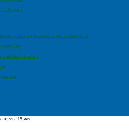
т в России
правила регистрации возрастных автомобилей
 Астрахани
пулярных в России
та
узовиков
снизят с 15 мая