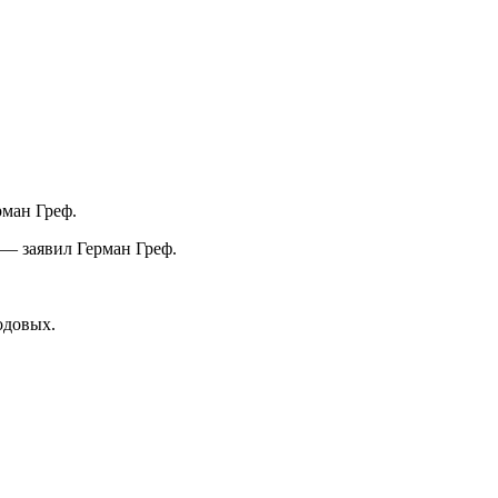
рман Греф.
, — заявил Герман Греф.
одовых.