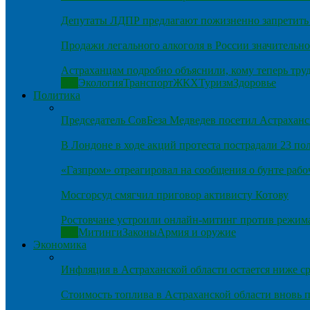
Депутаты ЛДПР предлагают пожизненно запретить 
Продажи легального алкоголя в России значительно
Астраханцам подробно объяснили, кому теперь тру
Все
Экология
Транспорт
ЖКХ
Туризм
Здоровье
Политика
Председатель СовБеза Медведев посетил Астраханс
В Лондоне в ходе акций протеста пострадали 23 п
«Газпром» отреагировал на сообщения о бунте рабо
Мосгорсуд смягчил приговор активисту Котову
Ростовчане устроили онлайн-митинг против режим
Все
Митинги
Законы
Армия и оружие
Экономика
Инфляция в Астраханской области остается ниже ср
Стоимость топлива в Астраханской области вновь п