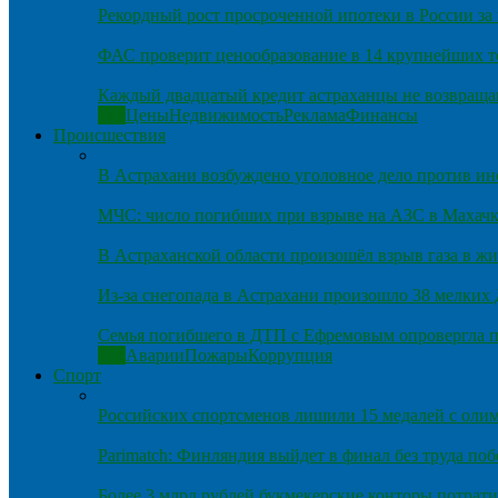
Рекордный рост просроченной ипотеки в России за 
ФАС проверит ценообразование в 14 крупнейших т
Каждый двадцатый кредит астраханцы не возвраща
Все
Цены
Недвижимость
Реклама
Финансы
Происшествия
В Астрахани возбуждено уголовное дело против и
МЧС: число погибших при взрыве на АЗС в Махачка
В Астраханской области произошёл взрыв газа в ж
Из-за снегопада в Астрахани произошло 38 мелких
Семья погибшего в ДТП с Ефремовым опровергла п
Все
Аварии
Пожары
Коррупция
Спорт
Российских спортсменов лишили 15 медалей с оли
Parimatch: Финляндия выйдет в финал без труда по
Более 3 млрд рублей букмекерские конторы потрати