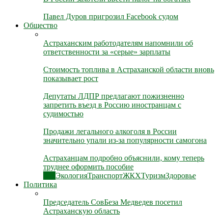
Павел Дуров пригрозил Facebook судом
Общество
Астраханским работодателям напомнили об
ответственности за «серые» зарплаты
Стоимость топлива в Астраханской области вновь
показывает рост
Депутаты ЛДПР предлагают пожизненно
запретить въезд в Россию иностранцам с
судимостью
Продажи легального алкоголя в России
значительно упали из-за популярности самогона
Астраханцам подробно объяснили, кому теперь
труднее оформить пособие
Все
Экология
Транспорт
ЖКХ
Туризм
Здоровье
Политика
Председатель СовБеза Медведев посетил
Астраханскую область