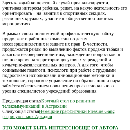
Здесь каждый конкретный случай проанализируют и,
учитывая интересы ребенка, решат, на какую деятельность его
ориентировать – на занятия в спортивных секциях,
различных кружках, участие в общественно-полезных
мероприятиях.
В рамках своих полномочий профилактическую работу
продолжат и районные комиссии по делам
несовершеннолетних и защите их прав. В частности,
продолжатся рейды по выявлению фактов продажи табака и
алкоголя несовершеннолетним, нахождению подростков в
ночное время на территории досуговых учреждений и
культурно-развлекательных центров. А для того, чтобы
социальные педагоги, психологи при работе с трудными
подростками использовали инновационные методики и
технологии, городское управление по образованию и науке
займётся обеспечением повышения профессионального
уровня специалистов учреждений образования.
Предыдущая статья
Круглый стол по развитию
телекоммуникаций в Астрахани
Следующая статья
Немецкие граффитчики Pleasure Gäng
разрисуют парк Аркадия
ЭТО МОЖЕТ БЫТЬ ИНТЕРЕСНО
ЕЩЕ ОТ АВТОРА