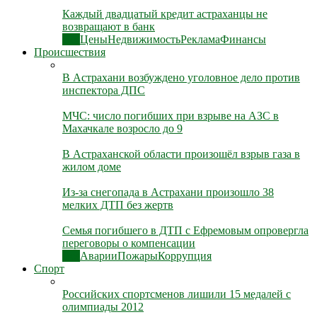
Каждый двадцатый кредит астраханцы не
возвращают в банк
Все
Цены
Недвижимость
Реклама
Финансы
Происшествия
В Астрахани возбуждено уголовное дело против
инспектора ДПС
МЧС: число погибших при взрыве на АЗС в
Махачкале возросло до 9
В Астраханской области произошёл взрыв газа в
жилом доме
Из-за снегопада в Астрахани произошло 38
мелких ДТП без жертв
Семья погибшего в ДТП с Ефремовым опровергла
переговоры о компенсации
Все
Аварии
Пожары
Коррупция
Спорт
Российских спортсменов лишили 15 медалей с
олимпиады 2012