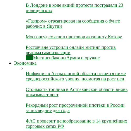
В Лондоне в ходе акций протеста пострадали 23
полицейских
«Газпром» отреагировал на сообщения о бунте
рабочих в Якутии
Мосгорсуд смягчил приговор активисту Котову
Ростовчане устроили онлайн-митинг против
режима самоизоляции
Все
Митинги
Законы
Армия и оружие
Экономика
Инфляция в Астраханской области остается ниже
среднероссийского уровня, несмотря на рост цен
Стоимость топлива в Астраханской области вновь
показывает рост
Рекордный рост просроченной ипотеки в России
за последние два года
ФАС проверит ценообразование в 14 крупнейших
торговых сетях РФ