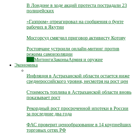
В Лондоне в ходе акций протеста пострадали 23
полицейских
«Газпром» отреагировал на сообщения о бунте
рабочих в Якутии
Мосгорсуд смягчил приговор активисту Котову
Ростовчане устроили онлайн-митинг против
режима самоизоляции
Все
Митинги
Законы
Армия и оружие
Экономика
Инфляция в Астраханской области остается ниже
среднероссийского уровня, несмотря на рост цен
Стоимость топлива в Астраханской области вновь
показывает рост
Рекордный рост просроченной ипотеки в России
за последние два года
ФАС проверит ценообразование в 14 крупнейших
торговых сетях РФ