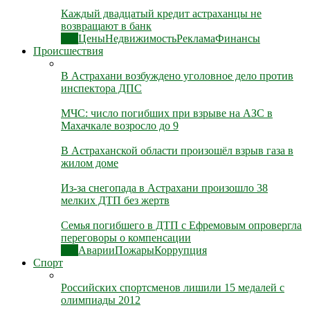
Каждый двадцатый кредит астраханцы не
возвращают в банк
Все
Цены
Недвижимость
Реклама
Финансы
Происшествия
В Астрахани возбуждено уголовное дело против
инспектора ДПС
МЧС: число погибших при взрыве на АЗС в
Махачкале возросло до 9
В Астраханской области произошёл взрыв газа в
жилом доме
Из-за снегопада в Астрахани произошло 38
мелких ДТП без жертв
Семья погибшего в ДТП с Ефремовым опровергла
переговоры о компенсации
Все
Аварии
Пожары
Коррупция
Спорт
Российских спортсменов лишили 15 медалей с
олимпиады 2012