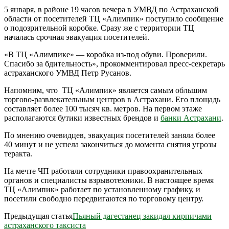
5 января, в районе 19 часов вечера в УМВД по Астраханской
области от посетителей ТЦ «Алимпик» поступило сообщение
о подозрительной коробке. Сразу же с территории ТЦ
началась срочная эвакуация посетителей.
«В ТЦ «Алимпике» — коробка из-под обуви. Проверили.
Спасибо за бдительность», прокомментировал пресс-секретарь
астраханского УМВД Петр Русанов.
Напомним, что ТЦ «Алимпик» является самым обльшим
торгово-развлекательным центров в Астрахани. Его площадь
составляет более 100 тысяч кв. метров. На первом этаже
располагаются бутики известных брендов и
банки Астрахани
.
По мнению очевидцев, эвакуация посетителей заняла более
40 минут и не успела закончиться до момента снятия угрозы
теракта.
На мечте ЧП работали сотрудники правоохранительных
органов и специалисты взрывотехники. В настоящее время
ТЦ «Алимпик» работает по установленному графику, и
посетили свободно передвигаются по торговому центру.
Предыдущая статья
Пьяный дагестанец закидал кирпичами
астраханского таксиста