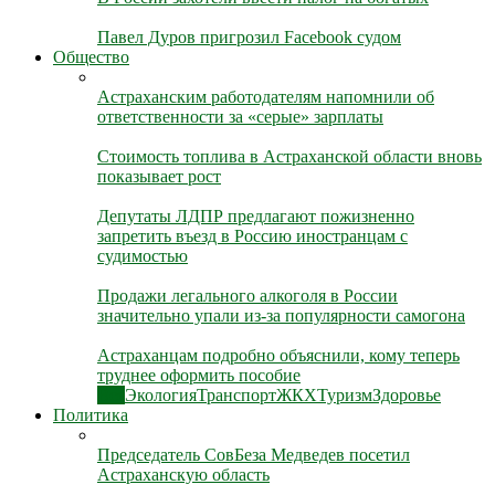
Павел Дуров пригрозил Facebook судом
Общество
Астраханским работодателям напомнили об
ответственности за «серые» зарплаты
Стоимость топлива в Астраханской области вновь
показывает рост
Депутаты ЛДПР предлагают пожизненно
запретить въезд в Россию иностранцам с
судимостью
Продажи легального алкоголя в России
значительно упали из-за популярности самогона
Астраханцам подробно объяснили, кому теперь
труднее оформить пособие
Все
Экология
Транспорт
ЖКХ
Туризм
Здоровье
Политика
Председатель СовБеза Медведев посетил
Астраханскую область