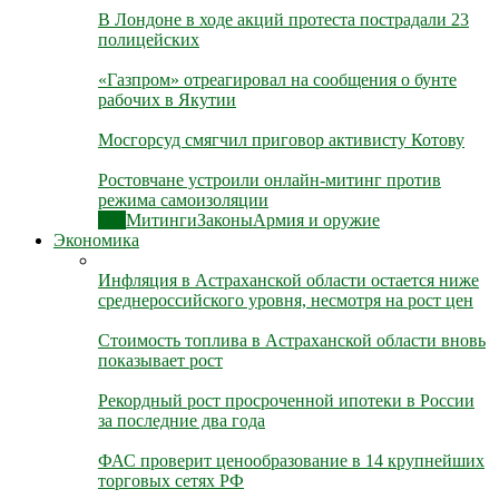
В Лондоне в ходе акций протеста пострадали 23
полицейских
«Газпром» отреагировал на сообщения о бунте
рабочих в Якутии
Мосгорсуд смягчил приговор активисту Котову
Ростовчане устроили онлайн-митинг против
режима самоизоляции
Все
Митинги
Законы
Армия и оружие
Экономика
Инфляция в Астраханской области остается ниже
среднероссийского уровня, несмотря на рост цен
Стоимость топлива в Астраханской области вновь
показывает рост
Рекордный рост просроченной ипотеки в России
за последние два года
ФАС проверит ценообразование в 14 крупнейших
торговых сетях РФ