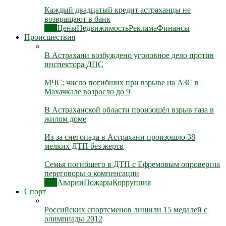
Каждый двадцатый кредит астраханцы не
возвращают в банк
Все
Цены
Недвижимость
Реклама
Финансы
Происшествия
В Астрахани возбуждено уголовное дело против
инспектора ДПС
МЧС: число погибших при взрыве на АЗС в
Махачкале возросло до 9
В Астраханской области произошёл взрыв газа в
жилом доме
Из-за снегопада в Астрахани произошло 38
мелких ДТП без жертв
Семья погибшего в ДТП с Ефремовым опровергла
переговоры о компенсации
Все
Аварии
Пожары
Коррупция
Спорт
Российских спортсменов лишили 15 медалей с
олимпиады 2012