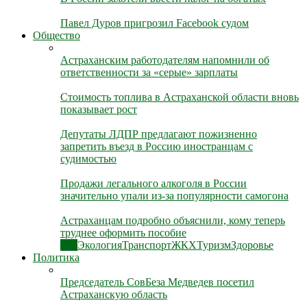
Павел Дуров пригрозил Facebook судом
Общество
Астраханским работодателям напомнили об
ответственности за «серые» зарплаты
Стоимость топлива в Астраханской области вновь
показывает рост
Депутаты ЛДПР предлагают пожизненно
запретить въезд в Россию иностранцам с
судимостью
Продажи легального алкоголя в России
значительно упали из-за популярности самогона
Астраханцам подробно объяснили, кому теперь
труднее оформить пособие
Все
Экология
Транспорт
ЖКХ
Туризм
Здоровье
Политика
Председатель СовБеза Медведев посетил
Астраханскую область