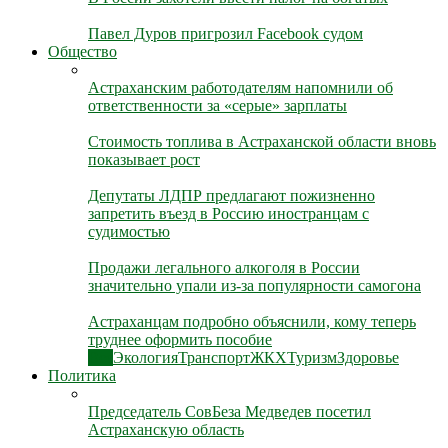
Павел Дуров пригрозил Facebook судом
Общество
Астраханским работодателям напомнили об
ответственности за «серые» зарплаты
Стоимость топлива в Астраханской области вновь
показывает рост
Депутаты ЛДПР предлагают пожизненно
запретить въезд в Россию иностранцам с
судимостью
Продажи легального алкоголя в России
значительно упали из-за популярности самогона
Астраханцам подробно объяснили, кому теперь
труднее оформить пособие
Все
Экология
Транспорт
ЖКХ
Туризм
Здоровье
Политика
Председатель СовБеза Медведев посетил
Астраханскую область