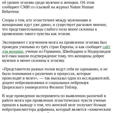
об уровне эгоизма среди мужчин и женщин. Об этом
сообщают СМИ со ссылкой на журнал Nature Human
Behaviour.
Споры о том, кто эгоистичнее между мужчинами и
женщинами идут уже давно, и существует расхожее мнение,
что представительницы слабого пола менее склонны к
проявлению такого чувства как эгоизм.
Эксперимент с изучением мозга на проявление эгоизма был
проведен учеными из трёх стран Европы, и как сообщает
сайт
для женщин
, ученые из Германии, Швейцарии и Нидерландов
всё-таки нашли подтверждение тому, что женщины добрее
мужчин и менее склонны к эгоизму.
«Представители разных полов ведут себя не одинаково, и не
было понимания о различиях в процессах, которые
происходят в мозге», — так высказал один из исследователей,
доцент нейроэкономики и социальных нейронаук
Цюрихского университета Филипп Тоблер.
В ходе проведения эксперимента по выявлению различий в
работе мозга при проявлении эгоистических чувств ученые
пришли к выводу о том, что женский мозг получает больше
нейротрансмиттера дофамина, который является «химическим