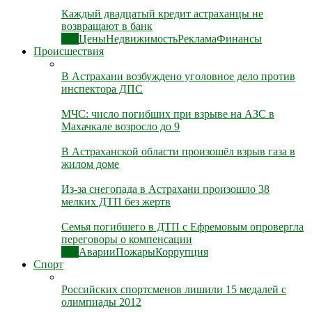
Каждый двадцатый кредит астраханцы не
возвращают в банк
Все
Цены
Недвижимость
Реклама
Финансы
Происшествия
В Астрахани возбуждено уголовное дело против
инспектора ДПС
МЧС: число погибших при взрыве на АЗС в
Махачкале возросло до 9
В Астраханской области произошёл взрыв газа в
жилом доме
Из-за снегопада в Астрахани произошло 38
мелких ДТП без жертв
Семья погибшего в ДТП с Ефремовым опровергла
переговоры о компенсации
Все
Аварии
Пожары
Коррупция
Спорт
Российских спортсменов лишили 15 медалей с
олимпиады 2012