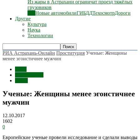
Из жары в Астрахани ограничат проезд тяжёлых
грузовиков
Все
Новые автомобили
ГИБДД
Техосмотр
Дороги
Другие
Культура
Наука
Технологии
РИА Астрахань-Онлайн
Проституция
Ученые: Женщины
менее эгоистичнее мужчин
Темы
Проституция
Наука
Ученые: Женщины менее эгоистичнее
мужчин
12.10.2017
1602
0
Европейские ученые провели исследование и сделали выводы