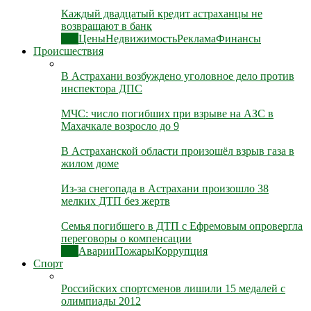
Каждый двадцатый кредит астраханцы не
возвращают в банк
Все
Цены
Недвижимость
Реклама
Финансы
Происшествия
В Астрахани возбуждено уголовное дело против
инспектора ДПС
МЧС: число погибших при взрыве на АЗС в
Махачкале возросло до 9
В Астраханской области произошёл взрыв газа в
жилом доме
Из-за снегопада в Астрахани произошло 38
мелких ДТП без жертв
Семья погибшего в ДТП с Ефремовым опровергла
переговоры о компенсации
Все
Аварии
Пожары
Коррупция
Спорт
Российских спортсменов лишили 15 медалей с
олимпиады 2012