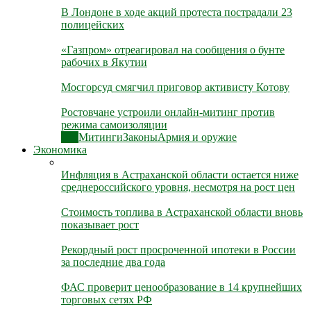
В Лондоне в ходе акций протеста пострадали 23
полицейских
«Газпром» отреагировал на сообщения о бунте
рабочих в Якутии
Мосгорсуд смягчил приговор активисту Котову
Ростовчане устроили онлайн-митинг против
режима самоизоляции
Все
Митинги
Законы
Армия и оружие
Экономика
Инфляция в Астраханской области остается ниже
среднероссийского уровня, несмотря на рост цен
Стоимость топлива в Астраханской области вновь
показывает рост
Рекордный рост просроченной ипотеки в России
за последние два года
ФАС проверит ценообразование в 14 крупнейших
торговых сетях РФ