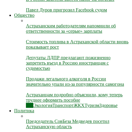
Павел Дуров пригрозил Facebook судом
Общество
Астраханским работодателям напомнили об
ответственности за «серые» зарплаты
Стоимость топлива в Астраханской области вновь
показывает рост
Депутаты ЛДПР предлагают пожизненно
запретить въезд в Россию иностранцам с
судимостью
Продажи легального алкоголя в России
значительно упали из-за популярности самогона
Астраханцам подробно объяснили, кому теперь
труднее оформить пособие
Все
Экология
Транспорт
ЖКХ
Туризм
Здоровье
Политика
Председатель СовБеза Медведев посетил
Астраханскую область