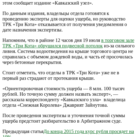
этом сообщает издание «Кавказский узел».
По данным издания, владельцы отдела готовятся к
проведению эксперты для оценки ущерба, но руководство
ТРК «Три Кота» отказывается от получения уведомления о
дате назначения экспертизы.
Напомним, что в районе 12 часов дня 19 июля
в торговом зале
ТРК «Три Кота» обрушился подвесной потолок
из-за сильного
ливня. Система водоотведения на крыше торгового центра не
справилась с объемом дождевой воды, и часть её просочилась
через бетонные перекрытия.
Стоит отметить, что отделы в ТРК «Три Кота» уже не в
первый раз страдают от протекания крыши.
«Ориентировочная стоимость ущерба — 8 млн. 100 тысяч
рублей. Но точную сумму должен назвать эксперт», —
рассказала корреспонденту «Кавказского узла» владелица
отдела «Снежная Королева» Джаврият Зайнутова.
После проведения экспертизы и уточнения точной суммы
ущерба предстоит разбирательство в Арбитражном суде.
Предыдущая статья
До конца 2015 года курс рубля просядет на
10%