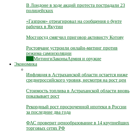
В Лондоне в ходе акций протеста пострадали 23
полицейских
«Газпром» отреагировал на сообщения о бунте
рабочих в Якутии
Мосгорсуд смягчил приговор активисту Котову
Ростовчане устроили онлайн-митинг против
режима самоизоляции
Все
Митинги
Законы
Армия и оружие
Экономика
Инфляция в Астраханской области остается ниже
среднероссийского уровня, несмотря на рост цен
Стоимость топлива в Астраханской области вновь
показывает рост
Рекордный рост просроченной ипотеки в России
за последние два года
ФАС проверит ценообразование в 14 крупнейших
торговых сетях РФ