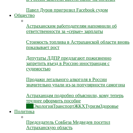
Павел Дуров пригрозил Facebook судом
Общество
Астраханским работодателям напомнили об
ответственности за «серые» зарплаты
Стоимость топлива в Астраханской области вновь
показывает рост
Депутаты ЛДПР предлагают пожизненно
запретить въезд в Россию иностранцам с
судимостью
Продажи легального алкоголя в России
значительно упали из-за популярности самогона
Астраханцам подробно объяснили, кому теперь
труднее оформить пособие
Все
Экология
Транспорт
ЖКХ
Туризм
Здоровье
Политика
Председатель СовБеза Медведев посетил
Астраханскую область