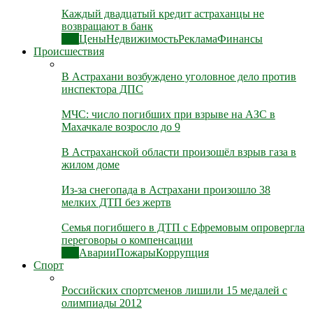
Каждый двадцатый кредит астраханцы не
возвращают в банк
Все
Цены
Недвижимость
Реклама
Финансы
Происшествия
В Астрахани возбуждено уголовное дело против
инспектора ДПС
МЧС: число погибших при взрыве на АЗС в
Махачкале возросло до 9
В Астраханской области произошёл взрыв газа в
жилом доме
Из-за снегопада в Астрахани произошло 38
мелких ДТП без жертв
Семья погибшего в ДТП с Ефремовым опровергла
переговоры о компенсации
Все
Аварии
Пожары
Коррупция
Спорт
Российских спортсменов лишили 15 медалей с
олимпиады 2012