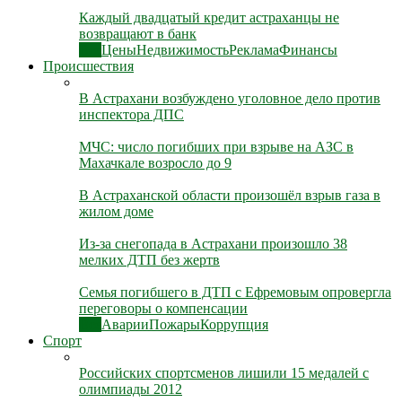
Каждый двадцатый кредит астраханцы не
возвращают в банк
Все
Цены
Недвижимость
Реклама
Финансы
Происшествия
В Астрахани возбуждено уголовное дело против
инспектора ДПС
МЧС: число погибших при взрыве на АЗС в
Махачкале возросло до 9
В Астраханской области произошёл взрыв газа в
жилом доме
Из-за снегопада в Астрахани произошло 38
мелких ДТП без жертв
Семья погибшего в ДТП с Ефремовым опровергла
переговоры о компенсации
Все
Аварии
Пожары
Коррупция
Спорт
Российских спортсменов лишили 15 медалей с
олимпиады 2012