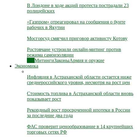
В Лондоне в ходе акций протеста пострадали 23
полицейских
«Газпром» отреагировал на сообщения о бунте
рабочих в Якутии
Мосгорсуд смягчил приговор активисту Котову
Ростовчане устроили онлайн-митинг против
режима самоизоляции
Все
Митинги
Законы
Армия и оружие
Экономика
Инфляция в Астраханской области остается ниже
среднероссийского уровня, несмотря на рост цен
Стоимость топлива в Астраханской области вновь
показывает рост
Рекордный рост просроченной ипотеки в России
за последние два года
ФАС проверит ценообразование в 14 крупнейших
торговых сетях РФ