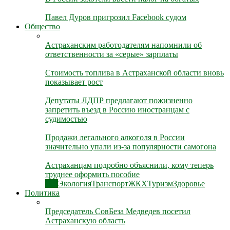
Павел Дуров пригрозил Facebook судом
Общество
Астраханским работодателям напомнили об
ответственности за «серые» зарплаты
Стоимость топлива в Астраханской области вновь
показывает рост
Депутаты ЛДПР предлагают пожизненно
запретить въезд в Россию иностранцам с
судимостью
Продажи легального алкоголя в России
значительно упали из-за популярности самогона
Астраханцам подробно объяснили, кому теперь
труднее оформить пособие
Все
Экология
Транспорт
ЖКХ
Туризм
Здоровье
Политика
Председатель СовБеза Медведев посетил
Астраханскую область