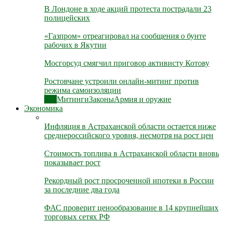
В Лондоне в ходе акций протеста пострадали 23
полицейских
«Газпром» отреагировал на сообщения о бунте
рабочих в Якутии
Мосгорсуд смягчил приговор активисту Котову
Ростовчане устроили онлайн-митинг против
режима самоизоляции
Все
Митинги
Законы
Армия и оружие
Экономика
Инфляция в Астраханской области остается ниже
среднероссийского уровня, несмотря на рост цен
Стоимость топлива в Астраханской области вновь
показывает рост
Рекордный рост просроченной ипотеки в России
за последние два года
ФАС проверит ценообразование в 14 крупнейших
торговых сетях РФ