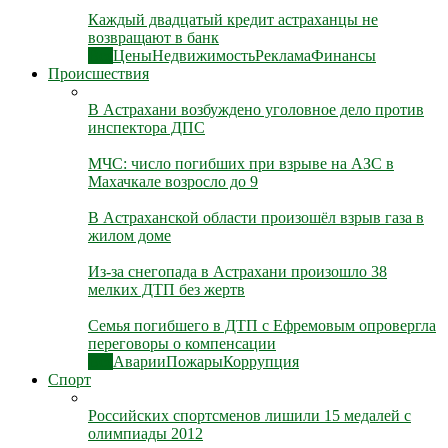
Каждый двадцатый кредит астраханцы не
возвращают в банк
Все
Цены
Недвижимость
Реклама
Финансы
Происшествия
В Астрахани возбуждено уголовное дело против
инспектора ДПС
МЧС: число погибших при взрыве на АЗС в
Махачкале возросло до 9
В Астраханской области произошёл взрыв газа в
жилом доме
Из-за снегопада в Астрахани произошло 38
мелких ДТП без жертв
Семья погибшего в ДТП с Ефремовым опровергла
переговоры о компенсации
Все
Аварии
Пожары
Коррупция
Спорт
Российских спортсменов лишили 15 медалей с
олимпиады 2012