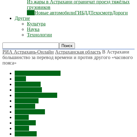
Из жары в Астрахани ограничат проезд тяжёлых
грузовиков
Все
Новые автомобили
ГИБДД
Техосмотр
Дороги
Другие
Культура
Наука
Технологии
РИА Астрахань-Онлайн
Астраханская область
В Астрахани
большинство за перевод времени и против другого «часового
пояса»
Астраханская область
Темы
Велосипеды
г. Ахтубинск
Ахтубинский район
Губернатор
Депутаты
Министерства
Работа
Общество
Россия
Волгоград