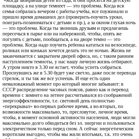
«Когда забираешь детей из сада, и они просятся на детскую
площадку, а на улице темнеет — это проблема. Когда вся
семья собралась вечером с работы-учебы, все поужинали и
пришло время домашних дел (проверить-поучить уроки,
поиграть-позаниматься с детьми и пр.), а за окном глухая ночь
— это проблема. Когда ты звонишь друзьям и предлагаешь
пересечься в парке или на набережной, чтобы, опять же
погулять с детьми, пообщаться, а на дворе темно — это
проблема. Когда надо поучить ребенка кататься на велосипеде,
роликах или коньках хочется делать это не ночью. Жизнь не
заканчивается с закрытием дверей офиса, но, с таким ранним
наступлением темноты, у нас нашу личную жизнь отбирают.
А утром никто в 3.30 не встает, чтобы успеть собраться.
Проснувшись же в 5.30 будет уже светло, даже после перевода
стрелок, и ты так же все успеешь. И еще есть один
немаловажный момент про который многие забывают: в
СССР распределение часовых поясов, равно как и перевод
времени с зимнего на летнее рассчитывался из соображений
энергоэффективности, т.е. световой день полностью
«перекрывал» во-первых рабочее время, а во-вторых, по
возможности максимально, то, пресловутое, личное время,
чтобы, в момент основной активности населения, люди могли
максимально долго обходиться без эл. энергии и пользоваться
электричеством только перед сном. А сейчас энергетическим
воротилам выгодно, чтобы мы жили впотьмах, т.к. это очень