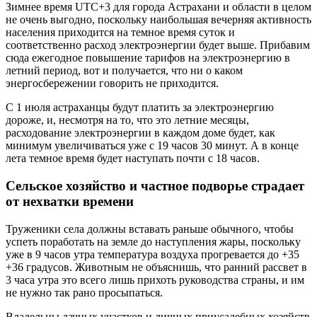
Зимнее время UTС+3 для города Астрахани и области в целом
не очень выгодно, поскольку наибольшая вечерняя активность
населения приходится на темное время суток и
соответственно расход электроэнергии будет выше. Прибавим
сюда ежегодное повышение тарифов на электроэнергию в
летний период, вот и получается, что ни о каком
энергосбережении говорить не приходится.
С 1 июля астраханцы будут платить за электроэнергию
дороже, и, несмотря на то, что это летние месяцы,
расходование электроэнергии в каждом доме будет, как
минимум увеличиваться уже с 19 часов 30 минут. А в конце
лета темное время будет наступать почти с 18 часов.
Сельское хозяйство и частное подворье страдает
от нехватки времени
Труженики села должны вставать раньше обычного, чтобы
успеть поработать на земле до наступления жары, поскольку
уже в 9 часов утра температура воздуха прогревается до +35
+36 градусов. Животным не объяснишь, что ранний рассвет в
3 часа утра это всего лишь прихоть руководства страны, и им
не нужно так рано просыпаться.
Владельцы дачных участков и личных приусадебных хозяйств