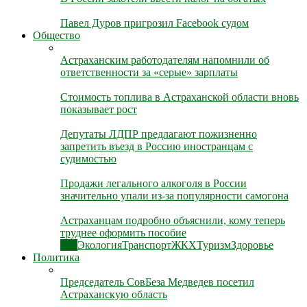
Павел Дуров пригрозил Facebook судом
Общество
Астраханским работодателям напомнили об
ответственности за «серые» зарплаты
Стоимость топлива в Астраханской области вновь
показывает рост
Депутаты ЛДПР предлагают пожизненно
запретить въезд в Россию иностранцам с
судимостью
Продажи легального алкоголя в России
значительно упали из-за популярности самогона
Астраханцам подробно объяснили, кому теперь
труднее оформить пособие
Все
Экология
Транспорт
ЖКХ
Туризм
Здоровье
Политика
Председатель СовБеза Медведев посетил
Астраханскую область