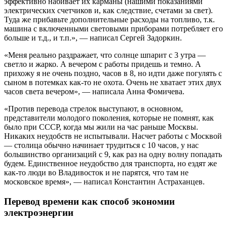
эффективно набивает их карманы (нашими показаниями
электрических счетчиков и, как следствие, счетами за свет).
Туда же прибавьте дополнительные расходы на топливо, т.к.
машина с включенными световыми приборами потребляет его
больше и т.д., и т.п.», — написал Сергей Задоркин.
«Меня реально раздражает, что солнце шпарит с 3 утра —
светло и жарко. А вечером с работы придешь и темно. А
прихожу я не очень поздно, часов в 8, но идти даже погулять с
сыном в потемках как-то не охота. Очень не хватает этих двух
часов света вечером», — написала Анна Фомичева.
«Против перевода стрелок выступают, в основном,
представители молодого поколения, которые не помнят, как
было при СССР, когда мы жили на час раньше Москвы.
Никаких неудобств не испытывали. Насчет работы с Москвой
— столица обычно начинает трудиться с 10 часов, у нас
большинство организаций с 9, как раз на одну волну попадать
будем. Единственное неудобство для транспорта, но ездят же
как-то люди во Владивосток и не парятся, что там не
московское время», — написал Константин Астраханцев.
Перевод времени как способ экономии
электроэнергии