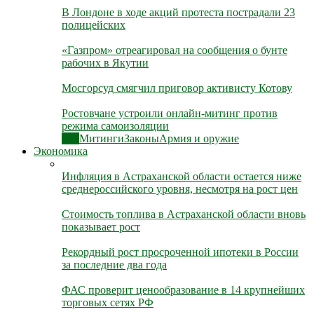
В Лондоне в ходе акций протеста пострадали 23
полицейских
«Газпром» отреагировал на сообщения о бунте
рабочих в Якутии
Мосгорсуд смягчил приговор активисту Котову
Ростовчане устроили онлайн-митинг против
режима самоизоляции
Все
Митинги
Законы
Армия и оружие
Экономика
Инфляция в Астраханской области остается ниже
среднероссийского уровня, несмотря на рост цен
Стоимость топлива в Астраханской области вновь
показывает рост
Рекордный рост просроченной ипотеки в России
за последние два года
ФАС проверит ценообразование в 14 крупнейших
торговых сетях РФ