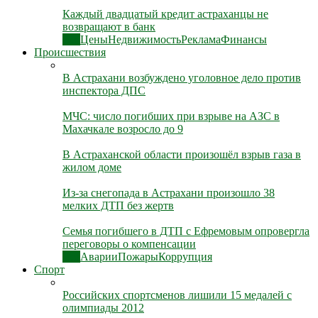
Каждый двадцатый кредит астраханцы не
возвращают в банк
Все
Цены
Недвижимость
Реклама
Финансы
Происшествия
В Астрахани возбуждено уголовное дело против
инспектора ДПС
МЧС: число погибших при взрыве на АЗС в
Махачкале возросло до 9
В Астраханской области произошёл взрыв газа в
жилом доме
Из-за снегопада в Астрахани произошло 38
мелких ДТП без жертв
Семья погибшего в ДТП с Ефремовым опровергла
переговоры о компенсации
Все
Аварии
Пожары
Коррупция
Спорт
Российских спортсменов лишили 15 медалей с
олимпиады 2012