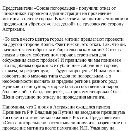
Представители «Союза погорельцев» получили отказ от
чиновников городской администрации на проведение
митинга в центре города. В качестве альтернативы чиновники
предложили убраться «с глаз долой» на трусовскую сторону
Астрахани.
«То есть вместо центра города митинг предлагают провести
на другой стороне Волги. Фактически, это отказ. Так, что ли,
начинается сентябрьская избирательная кампания? С отказа
людям в своем собственном городе встретиться для
обсуждения своих проблем? И правильно ли мы понимаем,
что подобным образом все публичные собрания в городе, —
скажем, за референдум, — будут запрещены? И нам нужно
говорить не о мелочах типа судов по погорельцам, а о
необходимости выгнать за пределы региона разного рода
жуликов и свистунов, которые боятся собственный народ
больше любых бандеровцев?», — прокомментировал Олег
Шеин ситуацию по отказу на проведения митинга.
Напомним, что 2 июня в Астрахани ожидался приезд
Президента РФ Владимира Путина на заседание президиума
Госсовета по теме ветхого жилья в России. Представители
«Союза погорельцев» рассчитывали получить разрешение на
проведение митинга возле памятника И.Н. Ульянову на