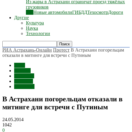
Из жары в Астрахани ограничат проезд тяжёлых
грузовиков
Все
Новые автомобили
ГИБДД
Техосмотр
Дороги
Другие
Культура
Наука
Технологии
РИА Астрахань-Онлайн
Протест
В Астрахани погорельцам
отказали в митинге для встречи с Путиным
Темы
Протест
Политика
Митинги
Общество
В Астрахани погорельцам отказали в
митинге для встречи с Путиным
24.05.2014
1042
0