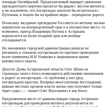
площади Октябрьской. Предполагаемый маршрут движения
президентского кортежа пролегал бы рядом с местом митинга,
и не исключено, что погорельцы захотели бы встретиться с
Путиным, и пошли бы на крайние меры – перекрытие дороги.
Поскольку заседание президиума Госсовета по ветхому жилью
перенесено на неопределенный срок и в неизвестное место, то
возможно, приезд Владимира Путина в Астрахань
переносится на более поздний срок или вообще
откладывается.
Но чиновники городской администрации решили не
рисковать и отказали погорельцам по причине проведения
возле памятника И.Н Ульянова в запрошенное время
неизвестного пикета.
Депутат Думы Астраханской области Олег Шеин на
страницах своего блога возмущается действиями чиновников
и радеет за погорельцев. «А проблемы у них (ред.
погорельцев) простые. Вопреки многолетнему бесстыдному
вранью местных органов власти жилье они получают только
через суды», — пишет Олег Васильевич в жж блоге.
Предложенное место от администрации города Астрахани
погорельцам для проведения митинга располагается по