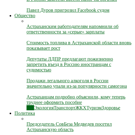
Павел Дуров пригрозил Facebook судом
Общество
Астраханским работодателям напомнили об
ответственности за «серые» зарплаты
Стоимость топлива в Астраханской области вновь
показывает рост
Депутаты ЛДПР предлагают пожизненно
запретить въезд в Россию иностранцам с
судимостью
Продажи легального алкоголя в России
значительно упали из-за популярности самогона
Астраханцам подробно объяснили, кому теперь
труднее оформить пособие
Все
Экология
Транспорт
ЖКХ
Туризм
Здоровье
Политика
Председатель СовБеза Медведев посетил
Астраханскую область