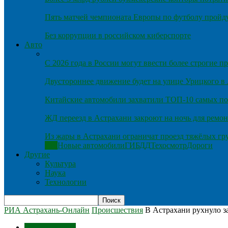
Пять матчей чемпионата Европы по футболу пройду
Без коррупции в российском киберспорте
Авто
С 2026 года в России могут ввести более строгие 
Двустороннее движение будет на улице Урицкого в
Китайские автомобили захватили ТОП-10 самых по
ЖД переезд в Астрахани закроют на ночь для ремон
Из жары в Астрахани ограничат проезд тяжёлых гр
Все
Новые автомобили
ГИБДД
Техосмотр
Дороги
Другие
Культура
Наука
Технологии
РИА Астрахань-Онлайн
Происшествия
В Астрахани рухнуло 
Происшествия