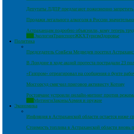
Депутаты ЛДПР предлагают пожизненно запретить 
Продажи легального алкоголя в России значительно
Астраханцам подробно объяснили, кому теперь тру
Все
Экология
Транспорт
ЖКХ
Туризм
Здоровье
Политика
Председатель СовБеза Медведев посетил Астраханс
В Лондоне в ходе акций протеста пострадали 23 п
«Газпром» отреагировал на сообщения о бунте рабо
Мосгорсуд смягчил приговор активисту Котову
Ростовчане устроили онлайн-митинг против режим
Все
Митинги
Законы
Армия и оружие
Экономика
Инфляция в Астраханской области остается ниже ср
Стоимость топлива в Астраханской области вновь п