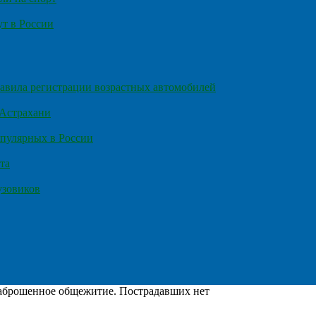
т в России
правила регистрации возрастных автомобилей
 Астрахани
пулярных в России
та
узовиков
заброшенное общежитие. Пострадавших нет