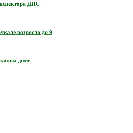
инспектора ДПС
кале возросло до 9
 жилом доме