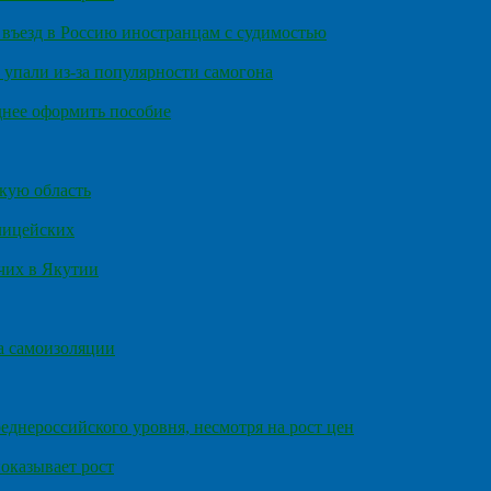
въезд в Россию иностранцам с судимостью
 упали из-за популярности самогона
днее оформить пособие
кую область
олицейских
чих в Якутии
а самоизоляции
еднероссийского уровня, несмотря на рост цен
оказывает рост