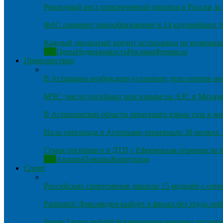
Рекордный рост просроченной ипотеки в России за 
ФАС проверит ценообразование в 14 крупнейших т
Каждый двадцатый кредит астраханцы не возвраща
Все
Цены
Недвижимость
Реклама
Финансы
Происшествия
В Астрахани возбуждено уголовное дело против и
МЧС: число погибших при взрыве на АЗС в Махачка
В Астраханской области произошёл взрыв газа в ж
Из-за снегопада в Астрахани произошло 38 мелких
Семья погибшего в ДТП с Ефремовым опровергла п
Все
Аварии
Пожары
Коррупция
Спорт
Российских спортсменов лишили 15 медалей с оли
Parimatch: Финляндия выйдет в финал без труда по
Более 3 млрд рублей букмекерские конторы потрати