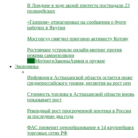
В Лондоне в ходе акций протеста пострадали 23
полицейских
«Газпром» отреагировал на сообщения о бунте
рабочих в Якутии
Мосгорсуд смягчил приговор активисту Котову
Ростовчане устроили онлайн-митинг против
режима самоизоляции
Все
Митинги
Законы
Армия и оружие
Экономика
Инфляция в Астраханской области остается ниже
среднероссийского уровня, несмотря на рост цен
Стоимость топлива в Астраханской области вновь
показывает рост
Рекордный рост просроченной ипотеки в России
за последние два года
ФАС проверит ценообразование в 14 крупнейших
торговых сетях РФ