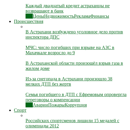
Каждый двадцатый кредит астраханцы не
возвращают в банк
Все
Цены
Недвижимость
Реклама
Финансы
Происшествия
В Астрахани возбуждено уголовное дело против
инспектора ДПС
МЧС: число погибших при взрыве на АЗС в
Махачкале возросло до 9
В Астраханской области произошёл взрыв газа в
жилом доме
Из-за снегопада в Астрахани произошло 38
мелких ДТП без жертв
Семья погибшего в ДТП с Ефремовым опровергла
переговоры о компенсации
Все
Аварии
Пожары
Коррупция
Спорт
Российских спортсменов лишили 15 медалей с
олимпиады 2012