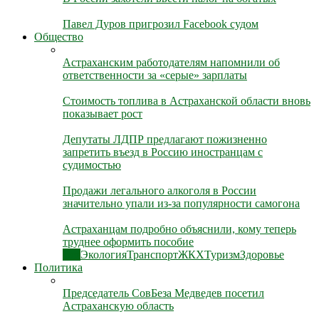
Павел Дуров пригрозил Facebook судом
Общество
Астраханским работодателям напомнили об
ответственности за «серые» зарплаты
Стоимость топлива в Астраханской области вновь
показывает рост
Депутаты ЛДПР предлагают пожизненно
запретить въезд в Россию иностранцам с
судимостью
Продажи легального алкоголя в России
значительно упали из-за популярности самогона
Астраханцам подробно объяснили, кому теперь
труднее оформить пособие
Все
Экология
Транспорт
ЖКХ
Туризм
Здоровье
Политика
Председатель СовБеза Медведев посетил
Астраханскую область