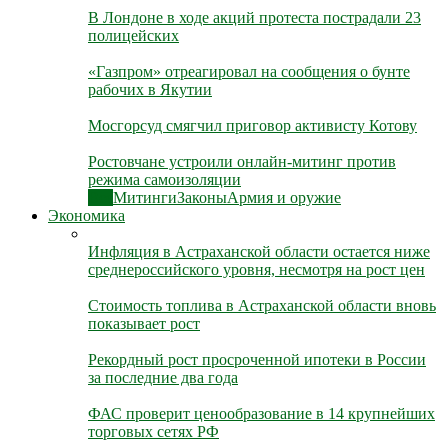
В Лондоне в ходе акций протеста пострадали 23
полицейских
«Газпром» отреагировал на сообщения о бунте
рабочих в Якутии
Мосгорсуд смягчил приговор активисту Котову
Ростовчане устроили онлайн-митинг против
режима самоизоляции
Все
Митинги
Законы
Армия и оружие
Экономика
Инфляция в Астраханской области остается ниже
среднероссийского уровня, несмотря на рост цен
Стоимость топлива в Астраханской области вновь
показывает рост
Рекордный рост просроченной ипотеки в России
за последние два года
ФАС проверит ценообразование в 14 крупнейших
торговых сетях РФ