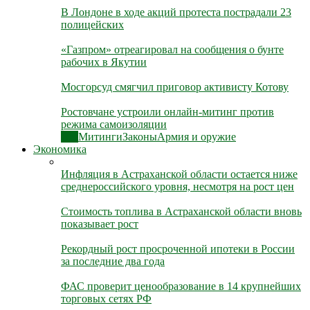
В Лондоне в ходе акций протеста пострадали 23
полицейских
«Газпром» отреагировал на сообщения о бунте
рабочих в Якутии
Мосгорсуд смягчил приговор активисту Котову
Ростовчане устроили онлайн-митинг против
режима самоизоляции
Все
Митинги
Законы
Армия и оружие
Экономика
Инфляция в Астраханской области остается ниже
среднероссийского уровня, несмотря на рост цен
Стоимость топлива в Астраханской области вновь
показывает рост
Рекордный рост просроченной ипотеки в России
за последние два года
ФАС проверит ценообразование в 14 крупнейших
торговых сетях РФ