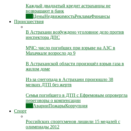
Каждый двадцатый кредит астраханцы не
возвращают в банк
Все
Цены
Недвижимость
Реклама
Финансы
Происшествия
В Астрахани возбуждено уголовное дело против
инспектора ДПС
МЧС: число погибших при взрыве на АЗС в
Махачкале возросло до 9
В Астраханской области произошёл взрыв газа в
жилом доме
Из-за снегопада в Астрахани произошло 38
мелких ДТП без жертв
Семья погибшего в ДТП с Ефремовым опровергла
переговоры о компенсации
Все
Аварии
Пожары
Коррупция
Спорт
Российских спортсменов лишили 15 медалей с
олимпиады 2012