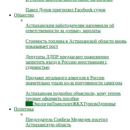
Павел Дуров пригрозил Facebook судом
Общество
Астраханским работодателям напомнили об
ответственности за «серые» зарплаты
Стоимость топлива в Астраханской области вновь
показывает рост
Депутаты ЛДПР предлагают пожизненно
запретить въезд в Россию иностранцам с
судимостью
Продажи легального алкоголя в России
значительно упали из-за популярности самогона
Астраханцам подробно объяснили, кому теперь
труднее оформить пособие
Все
Экология
Транспорт
ЖКХ
Туризм
Здоровье
Политика
Председатель СовБеза Медведев посетил
Астраханскую область